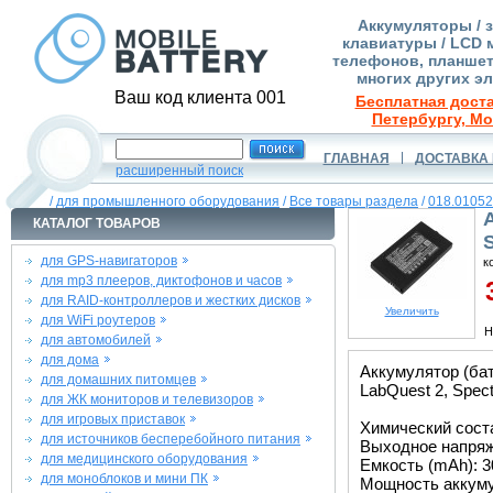
Аккумуляторы / 
клавиатуры / LCD 
телефонов, планшет
многих других э
Ваш код клиента 001
Бесплатная доста
Петербургу, Мо
ГЛАВНАЯ
ДОСТАВКА 
расширенный поиск
/
для промышленного оборудования
/
Все товары раздела
/
018.01052
КАТАЛОГ ТОВАРОВ
для GPS-навигаторов
к
для mp3 плееров, диктофонов и часов
3
для RAID-контроллеров и жестких дисков
Увеличить
для WiFi роутеров
Н
для автомобилей
для дома
Аккумулятор (бат
для домашних питомцев
LabQuest 2, Spect
для ЖК мониторов и телевизоров
для игровых приставок
Химический состав
для источников бесперебойного питания
Выходное напряже
для медицинского оборудования
Емкость (mAh): 3
для моноблоков и мини ПК
Мощность аккуму