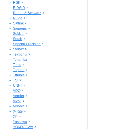
RGK
RIDGID
Rohde & Schwarz
Ruide
Satlink
Siemens
Sokkia
South
Spectra Precision
Stonex
Tektronix
Teltonika
Testo
Topcon
Trimble
TSI
UNI-T
VDO
Vernier
VIAVI
Visonic
X-Rite
XP
Yaskawa
YOKOGAWA