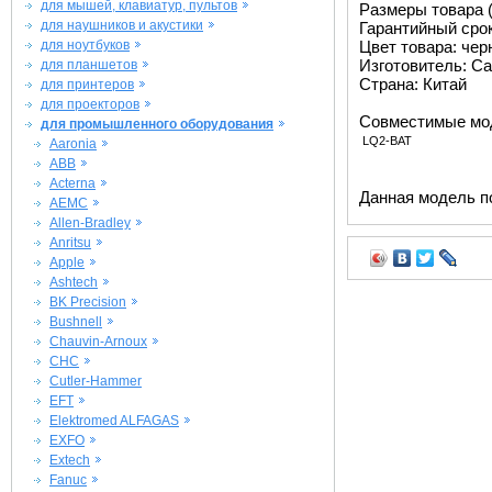
для мышей, клавиатур, пультов
Размеры товара (м
для наушников и акустики
Гарантийный срок 
для ноутбуков
Цвет товара: че
Изготовитель: Ca
для планшетов
Страна: Китай
для принтеров
для проекторов
Совместимые мо
для промышленного оборудования
LQ2-BAT
Aaronia
ABB
Acterna
Данная модель п
AEMC
Allen-Bradley
Anritsu
Apple
Ashtech
BK Precision
Bushnell
Chauvin-Arnoux
CHC
Cutler-Hammer
EFT
Elektromed ALFAGAS
EXFO
Extech
Fanuc