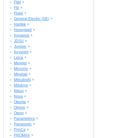
Fitel
Flir
Fluke
General Electric (GE)
Hantek
Honeywell
Inovance
JDSU
Juniper
Keysight
Leica
Megger
Micronix
Minelab
Mitsubishi
Mitutoyo
Nikon
Nova
Okuma
Omron
Owon
Panametrics
Panasonic
PrinCe
PROMAX