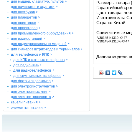
для мышей, клавиатур, пультов
Размеры товара (м
для наушников и акустики
Гарантийный срок 
для ноутбуков
Цвет товара: че
Изготовитель: Ca
для планшетов
Страна: Китай
для принтеров
для проекторов
Совместимые мо
для промышленного оборудования
V30145-K1310-X447
для радиостанций
V30145-K1310K-X447
для радиоуправляемых моделей
для сканеров штрих-кодов и терминалов
для телефонов и КПК
Данная модель п
для КПК и сотовых телефонов
для радионянь
для радиотелефонов
для спутниковых телефонов
для фото и видеокамер
для электроинструментов
для электронных книг
для электротранспорта
кабели питания
элементы питания