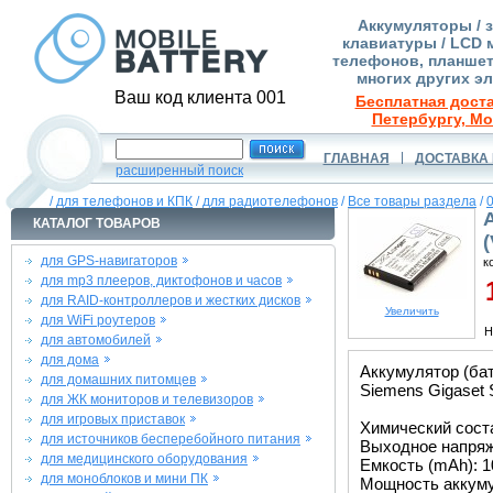
Аккумуляторы / 
клавиатуры / LCD 
телефонов, планшет
многих других э
Ваш код клиента 001
Бесплатная доста
Петербургу, Мо
ГЛАВНАЯ
ДОСТАВКА 
расширенный поиск
/
для телефонов и КПК
/
для радиотелефонов
/
Все товары раздела
/
КАТАЛОГ ТОВАРОВ
для GPS-навигаторов
к
для mp3 плееров, диктофонов и часов
1
для RAID-контроллеров и жестких дисков
Увеличить
для WiFi роутеров
Н
для автомобилей
для дома
Аккумулятор (ба
для домашних питомцев
Siemens Gigaset 
для ЖК мониторов и телевизоров
для игровых приставок
Химический состав
для источников бесперебойного питания
Выходное напряже
для медицинского оборудования
Емкость (mAh): 1
для моноблоков и мини ПК
Мощность аккуму