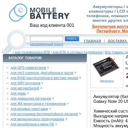
Аккумуляторы / 
клавиатуры / LCD 
телефонов, планшет
многих других э
Ваш код клиента 001
Бесплатная доста
Петербургу, Мо
ГЛАВНАЯ
ДОСТАВКА 
расширенный поиск
/
для телефонов и КПК
/
для КПК и сотовых телефонов
/
Все товары р
КАТАЛОГ ТОВАРОВ
для GPS-навигаторов
к
для mp3 плееров, диктофонов и часов
2
для RAID-контроллеров и жестких дисков
Увеличить
для WiFi роутеров
Н
для автомобилей
для дома
Аккумулятор (ба
для домашних питомцев
Galaxy Note 20 U
для ЖК мониторов и телевизоров
для игровых приставок
Химический соста
для источников бесперебойного питания
Выходное напряже
для медицинского оборудования
Емкость (mAh): 4
для моноблоков и мини ПК
Мощность аккуму