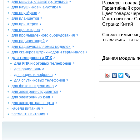
для мышей, клавиатур, пультов
Размеры товара (м
для наушников и акустики
Гарантийный срок 
для ноутбуков
Цвет товара: че
Изготовитель: Ca
для планшетов
Страна: Китай
для принтеров
для проекторов
Совместимые мо
для промышленного оборудования
EB-BN985ABY
GH82-
для радиостанций
для радиоуправляемых моделей
для сканеров штрих-кодов и терминалов
Данная модель п
для телефонов и КПК
для КПК и сотовых телефонов
для радионянь
для радиотелефонов
для спутниковых телефонов
для фото и видеокамер
для электроинструментов
для электронных книг
для электротранспорта
кабели питания
элементы питания