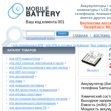
Аккумуляторы / 
клавиатуры / LCD 
телефонов, планшет
многих других э
Ваш код клиента 001
Бесплатная доста
Петербургу, Мо
ГЛАВНАЯ
ДОСТАВКА 
расширенный поиск
/
для телефонов и КПК
/
для КПК и сотовых телефонов
/
Все товары р
КАТАЛОГ ТОВАРОВ
для GPS-навигаторов
к
для mp3 плееров, диктофонов и часов
2
для RAID-контроллеров и жестких дисков
Увеличить
для WiFi роутеров
Н
для автомобилей
для дома
Аккумулятор (ба
для домашних питомцев
телефона Samsung
для ЖК мониторов и телевизоров
для игровых приставок
Химический состав
для источников бесперебойного питания
Выходное напряже
для медицинского оборудования
Емкость (mAh): 2
для моноблоков и мини ПК
Мощность аккуму