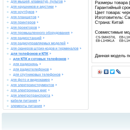
для мышей, клавиатур, пультов
Размеры товара (м
для наушников и акустики
Гарантийный срок 
для ноутбуков
Цвет товара: че
Изготовитель: Ca
для планшетов
Страна: Китай
для принтеров
для проекторов
Совместимые мо
для промышленного оборудования
CS-SMI437XL
EB-L1
для радиостанций
EB-L1H9KLA
EB-L1
для радиоуправляемых моделей
для сканеров штрих-кодов и терминалов
для телефонов и КПК
Данная модель п
для КПК и сотовых телефонов
для радионянь
для радиотелефонов
для спутниковых телефонов
для фото и видеокамер
для электроинструментов
для электронных книг
для электротранспорта
кабели питания
элементы питания