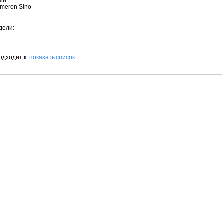
рый
ameron Sino
дели:
одходит к:
показать список