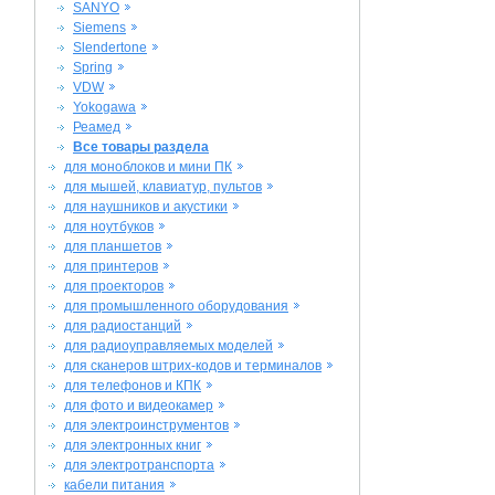
SANYO
Siemens
Slendertone
Spring
VDW
Yokogawa
Реамед
Все товары раздела
для моноблоков и мини ПК
для мышей, клавиатур, пультов
для наушников и акустики
для ноутбуков
для планшетов
для принтеров
для проекторов
для промышленного оборудования
для радиостанций
для радиоуправляемых моделей
для сканеров штрих-кодов и терминалов
для телефонов и КПК
для фото и видеокамер
для электроинструментов
для электронных книг
для электротранспорта
кабели питания