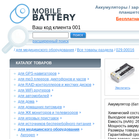
Аккумуляторы / зар
планшето
Бесплатна
Ваш код клиента 001
расширенный поиск
/
для медицинского оборудования
/
Все товары раздела
/
029.00016
КАТАЛОГ ТОВАРОВ
для GPS-навигаторов
для mp3 плееров, диктофонов и часов
для RAID-контроллеров и жестких дисков
Увеличить
для WiFi роутеров
для автомобилей
для дома
Аккумулятор (ба
для домашних питомцев
для ЖК мониторов и телевизоров
Химический состав
Выходное напряже
для игровых приставок
Емкость (mAh): 2
для источников бесперебойного питания
Мощность аккумул
для медицинского оборудования
Размеры товара (м
Гарантийный срок
Aerogen