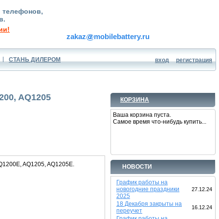
, телефонов,
в.
ии!
zakaz
mobilebattery.ru
СТАНЬ ДИЛЕРОМ
вход
регистрация
200, AQ1205
КОРЗИНА
Ваша корзина пуста.
Самое время что-нибудь купить...
Q1200E, AQ1205, AQ1205E.
НОВОСТИ
График работы на
новогодние праздники
27.12.24
2025
18 Декабря закрыты на
16.12.24
переучет
График работы на