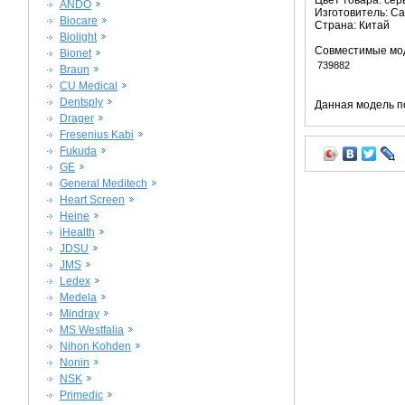
Цвет товара: се
ANDO
Изготовитель: C
Biocare
Страна: Китай
Biolight
Совместимые мо
Bionet
739882
Braun
CU Medical
Dentsply
Данная модель п
Drager
Fresenius Kabi
Fukuda
GE
General Meditech
Heart Screen
Heine
iHealth
JDSU
JMS
Ledex
Medela
Mindray
MS Westfalia
Nihon Kohden
Nonin
NSK
Primedic