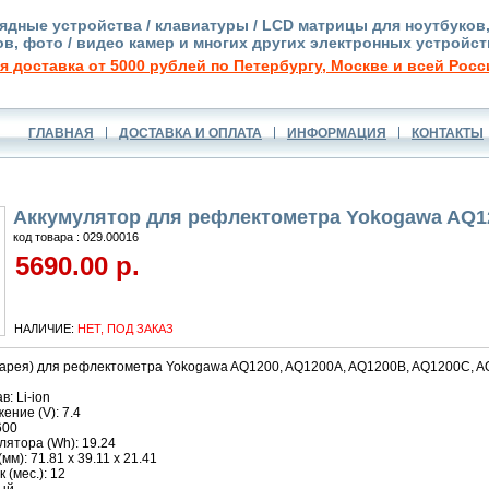
ядные устройства / клавиатуры / LCD матрицы для ноутбуков
в, фото / видео камер и многих других электронных устройст
я доставка от 5000 рублей по Петербургу, Москве и всей Росс
ГЛАВНАЯ
ДОСТАВКА И ОПЛАТА
ИНФОРМАЦИЯ
КОНТАКТЫ
Аккумулятор для рефлектометра Yokogawa AQ1
код товара : 029.00016
5690.00 р.
НАЛИЧИЕ:
НЕТ, ПОД ЗАКАЗ
тарея) для рефлектометра Yokogawa AQ1200, AQ1200A, AQ1200B, AQ1200C, A
: Li-ion
ние (V): 7.4
600
ятора (Wh): 19.24
м): 71.81 x 39.11 x 21.41
 (мес.): 12