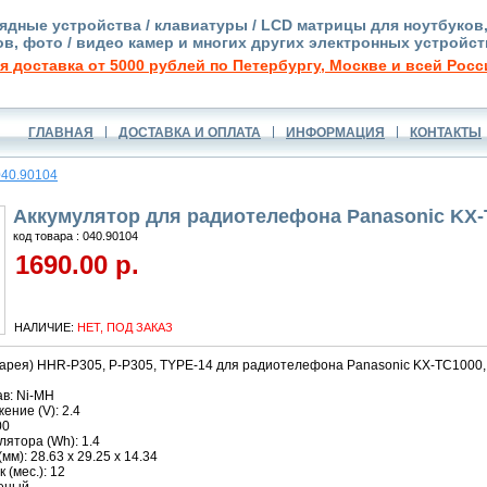
ядные устройства / клавиатуры / LCD матрицы для ноутбуков
в, фото / видео камер и многих других электронных устройст
я доставка от 5000 рублей по Петербургу, Москве и всей Росс
ГЛАВНАЯ
ДОСТАВКА И ОПЛАТА
ИНФОРМАЦИЯ
КОНТАКТЫ
040.90104
Аккумулятор для радиотелефона Panasonic KX-T
код товара : 040.90104
1690.00 р.
НАЛИЧИЕ:
НЕТ, ПОД ЗАКАЗ
тарея) HHR-P305, P-P305, TYPE-14 для радиотелефона Panasonic KX-TC1000,
в: Ni-MH
ние (V): 2.4
00
ятора (Wh): 1.4
м): 28.63 x 29.25 x 14.34
 (мес.): 12