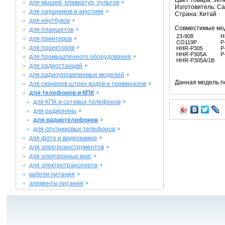
Цвет товара: зе
для мышей, клавиатур, пультов
Изготовитель: C
для наушников и акустики
Страна: Китай
для ноутбуков
Совместимые мо
для планшетов
23-908
H
для принтеров
CO119P
P
для проекторов
HHR-P305
P
HHR-P305A
P
для промышленного оборудования
HHR-P305A/1B
для радиостанций
для радиоуправляемых моделей
Данная модель п
для сканеров штрих-кодов и терминалов
для телефонов и КПК
для КПК и сотовых телефонов
для радионянь
для радиотелефонов
для спутниковых телефонов
для фото и видеокамер
для электроинструментов
для электронных книг
для электротранспорта
кабели питания
элементы питания