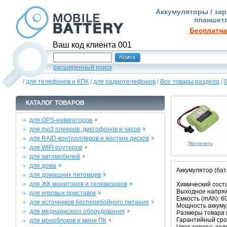
Аккумуляторы / зар
планшето
Бесплатна
Ваш код клиента 001
расширенный поиск
/
для телефонов и КПК
/
для радиотелефонов
/
Все товары раздела
/
КАТАЛОГ ТОВАРОВ
для GPS-навигаторов
для mp3 плееров, диктофонов и часов
для RAID-контроллеров и жестких дисков
Увеличить
для WiFi роутеров
для автомобилей
для дома
Аккумулятор (ба
для домашних питомцев
для ЖК мониторов и телевизоров
Химический соста
Выходное напряже
для игровых приставок
Емкость (mAh): 6
для источников бесперебойного питания
Мощность аккумул
для медицинского оборудования
Размеры товара (м
Гарантийный срок
для моноблоков и мини ПК