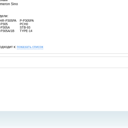
леный
ameron Sino
дели:
HR-P305PA
P-P305PA
-P305
PCH0
-P305A
STB-93
-P305A/1B
TYPE-14
одходит к:
показать список