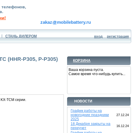
, телефонов,
в.
ии!
zakaz
mobilebattery.ru
СТАНЬ ДИЛЕРОМ
вход
регистрация
C (HHR-P305, P-P305)
КОРЗИНА
Ваша корзина пуста.
Самое время что-нибудь купить...
 KX-TCM серии.
НОВОСТИ
График работы на
новогодние праздники
27.12.24
2025
18 Декабря закрыты на
16.12.24
переучет
График работы на