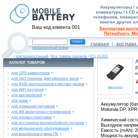
Аккумуляторы / 
клавиатуры / LCD 
телефонов, планшет
многих других э
Ваш код клиента 001
Бесплатная доста
Петербургу, Мо
ГЛАВНАЯ
ДОСТАВКА 
расширенный поиск
/
для радиостанций
/
Все товары раздела
/
011.01203
КАТАЛОГ ТОВАРОВ
для GPS-навигаторов
к
для mp3 плееров, диктофонов и часов
4
для RAID-контроллеров и жестких дисков
Увеличить
для WiFi роутеров
Н
для автомобилей
для дома
Аккумулятор (ба
для домашних питомцев
Motorola DP, XPR
для ЖК мониторов и телевизоров
для игровых приставок
Химический состав
для источников бесперебойного питания
Выходное напряже
для медицинского оборудования
Емкость (mAh): 2
для моноблоков и мини ПК
Мощность аккуму