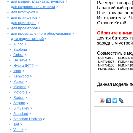
для мышей, клавиатур, пультов
Размеры товара (
для наушников и акустики
Гарантийный срок 
для ноутбуков
Цвет товара: че
Изготовитель: Pit
для планшетов
Страна: Китай
для принтеров
для проекторов
Обратите внима
для промышленного оборудования
другая батарея 
для радиостанций
зарядным устройс
Alinco
Baofeng
Совместимые мо
Cobra
NNTN4066
PMNN406
DeTeWe
NNTN4077
PMNN410
Hytera (HYT)
NNTN4103
PMNN410
PMNN4066
PMNN410
Icom
Kenwood
Maxon
Данная модель п
Midland
Motorola
Radon
Sepura
Simvalley
Standard
Standard Horizon
Tait
Vertex