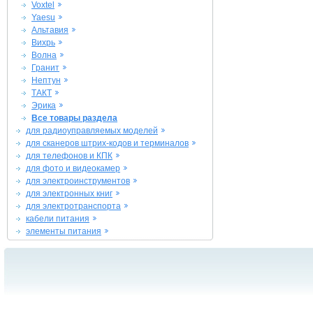
Voxtel
Yaesu
Альтавия
Вихрь
Волна
Гранит
Нептун
ТАКТ
Эрика
Все товары раздела
для радиоуправляемых моделей
для сканеров штрих-кодов и терминалов
для телефонов и КПК
для фото и видеокамер
для электроинструментов
для электронных книг
для электротранспорта
кабели питания
элементы питания