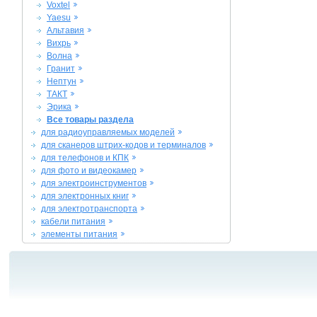
Voxtel
Yaesu
Альтавия
Вихрь
Волна
Гранит
Нептун
ТАКТ
Эрика
Все товары раздела
для радиоуправляемых моделей
для сканеров штрих-кодов и терминалов
для телефонов и КПК
для фото и видеокамер
для электроинструментов
для электронных книг
для электротранспорта
кабели питания
элементы питания