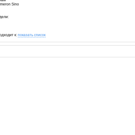
рный
ameron Sino
дели:
одходит к:
показать список