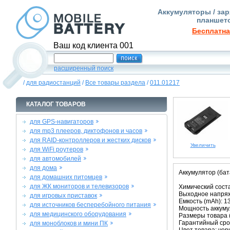
Аккумуляторы / зар
планшето
Бесплатна
Ваш код клиента 001
расширенный поиск
/
для радиостанций
/
Все товары раздела
/
011.01217
КАТАЛОГ ТОВАРОВ
для GPS-навигаторов
для mp3 плееров, диктофонов и часов
для RAID-контроллеров и жестких дисков
Увеличить
для WiFi роутеров
для автомобилей
для дома
Аккумулятор (бат
для домашних питомцев
для ЖК мониторов и телевизоров
Химический состав
Выходное напряже
для игровых приставок
Емкость (mAh): 1
для источников бесперебойного питания
Мощность аккуму
для медицинского оборудования
Размеры товара (м
Гарантийный срок
для моноблоков и мини ПК