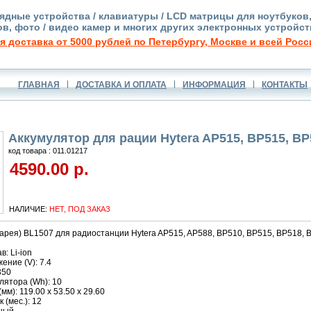
ядные устройства / клавиатуры / LCD матрицы для ноутбуков
в, фото / видео камер и многих других электронных устройст
я доставка от 5000 рублей по Петербургу, Москве и всей Росс
ГЛАВНАЯ
ДОСТАВКА И ОПЛАТА
ИНФОРМАЦИЯ
КОНТАКТЫ
Аккумулятор для рации Hytera AP515, BP515, BP
код товара : 011.01217
4590.00 р.
НАЛИЧИЕ:
НЕТ, ПОД ЗАКАЗ
арея) BL1507 для радиостанции Hytera AP515, AP588, BP510, BP515, BP518, 
: Li-ion
ние (V): 7.4
350
лятора (Wh): 10
м): 119.00 x 53.50 x 29.60
 (мес.): 12