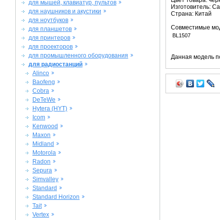
Цвет товара: че
для мышей, клавиатур, пультов
Изготовитель: C
для наушников и акустики
Страна: Китай
для ноутбуков
Совместимые мо
для планшетов
BL1507
для принтеров
для проекторов
для промышленного оборудования
Данная модель п
для радиостанций
Alinco
Baofeng
Cobra
DeTeWe
Hytera (HYT)
Icom
Kenwood
Maxon
Midland
Motorola
Radon
Sepura
Simvalley
Standard
Standard Horizon
Tait
Vertex