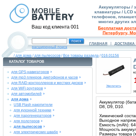
Аккумуляторы / 
клавиатуры / LCD 
телефонов, планшет
многих других э
Ваш код клиента 001
Бесплатная доста
Петербургу, Мо
ГЛАВНАЯ
ДОСТАВКА 
расширенный поиск
/
для дома
/
для пылесосов
/
Все товары раздела
/
016.01156
КАТАЛОГ ТОВАРОВ
D
для GPS-навигаторов
к
для mp3 плееров, диктофонов и часов
1
для RAID-контроллеров и жестких дисков
Увеличить
для WiFi роутеров
Н
для автомобилей
для дома
Аккумулятор (бат
USB Flash накопители
D8, D9, D10.
для кухонной техники
для парогенераторов
Химический состав
Выходное напряже
для полотеров
Емкость (mAh): 6
для пылесосов
Мощность аккумул
для электрических швабр
Размеры товара (м