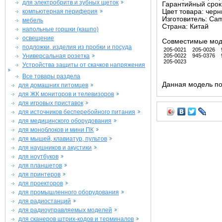
для электробритв и зубных щеток
Гарантийный срок 
компьютерная периферия
Цвет товара: чер
Изготовитель: Ca
мебель
Страна: Китай
напольные горшки (кашпо)
освещение
Совместимые мод
подложки, изделия из пробки и посуда
205-0021
205-0026
Универсальная розетка
205-0022
945-0376
205-0023
Устройства защиты от скачков напряжения
Все товары раздела
Данная модель по
для домашних питомцев
для ЖК мониторов и телевизоров
для игровых приставок
для источников бесперебойного питания
для медицинского оборудования
для моноблоков и мини ПК
для мышей, клавиатур, пультов
для наушников и акустики
для ноутбуков
для планшетов
для принтеров
для проекторов
для промышленного оборудования
для радиостанций
для радиоуправляемых моделей
для сканеров штрих-кодов и терминалов