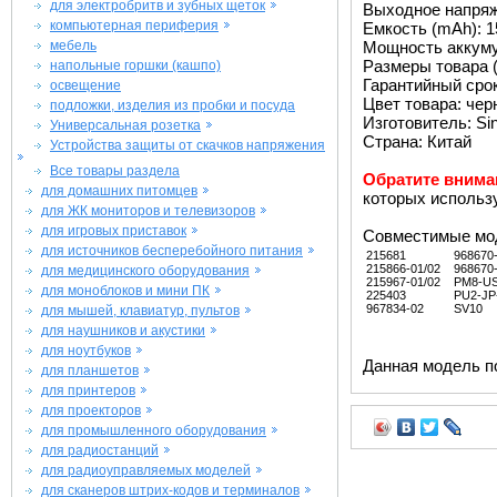
для электробритв и зубных щеток
Выходное напряже
компьютерная периферия
Емкость (mAh): 1
мебель
Мощность аккуму
Размеры товара (м
напольные горшки (кашпо)
Гарантийный срок 
освещение
Цвет товара: че
подложки, изделия из пробки и посуда
Изготовитель: Si
Универсальная розетка
Страна: Китай
Устройства защиты от скачков напряжения
Все товары раздела
Обратите внима
для домашних питомцев
которых использ
для ЖК мониторов и телевизоров
для игровых приставок
Совместимые мо
для источников бесперебойного питания
215681
968670
215866-01/02
968670
для медицинского оборудования
215967-01/02
PM8-U
для моноблоков и мини ПК
225403
PU2-JP
967834-02
SV10
для мышей, клавиатур, пультов
для наушников и акустики
для ноутбуков
Данная модель п
для планшетов
для принтеров
для проекторов
для промышленного оборудования
для радиостанций
для радиоуправляемых моделей
для сканеров штрих-кодов и терминалов