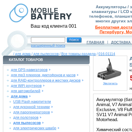
Аккумуляторы / 
клавиатуры / LCD 
телефонов, планшет
многих других э
Ваш код клиента 001
Бесплатная доста
Петербургу, Мо
ГЛАВНАЯ
ДОСТАВКА 
расширенный поиск
/
для дома
/
для пылесосов
/
Все товары раздела
/
016.01114
КАТАЛОГ ТОВАРОВ
для GPS-навигаторов
к
для mp3 плееров, диктофонов и часов
5
для RAID-контроллеров и жестких дисков
Увеличить
для WiFi роутеров
Н
для автомобилей
для дома
Аккумулятор (бат
USB Flash накопители
Animal, V7 Animal 
для кухонной техники
Exclusive, V8 Flu
для парогенераторов
SV11 V7 Animal Pr
для полотеров
Motorhead.
для пылесосов
для электрических швабр
Химический состав