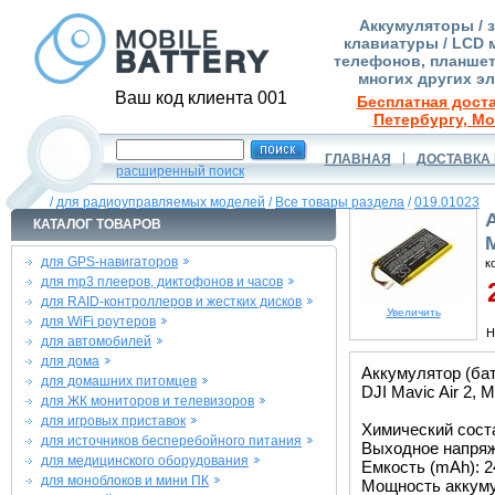
Аккумуляторы / 
клавиатуры / LCD 
телефонов, планшет
многих других э
Ваш код клиента 001
Бесплатная доста
Петербургу, Мо
ГЛАВНАЯ
ДОСТАВКА 
расширенный поиск
/
для радиоуправляемых моделей
/
Все товары раздела
/
019.01023
КАТАЛОГ ТОВАРОВ
M
для GPS-навигаторов
к
для mp3 плееров, диктофонов и часов
2
для RAID-контроллеров и жестких дисков
Увеличить
для WiFi роутеров
Н
для автомобилей
для дома
Аккумулятор (бат
для домашних питомцев
DJI Mavic Air 2, M
для ЖК мониторов и телевизоров
для игровых приставок
Химический соста
для источников бесперебойного питания
Выходное напряже
для медицинского оборудования
Емкость (mAh): 2
для моноблоков и мини ПК
Мощность аккуму