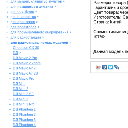
для мышей, клавиатур, пультов
Размеры товара (м
для наушников и акустики
Гарантийный срок 
для ноутбуков
Цвет товара: че
Изготовитель: Ca
для планшетов
Страна: Китай
для принтеров
для проекторов
Совместимые мо
для промышленного оборудования
973760
для радиостанций
для радиоуправляемых моделей
Cheerson CX-30
Данная модель п
DJI
DJI Mavic 2 Pro
DJI Mavic 2 Zoom
DJI Mavic Air 2
DJI Mavic Air 2S
DJI Mavic Pro
DJI Mini
DJI Mini 2
DJI Mini 2 SE
DJI Mini 3
DJI Mini 3 Pro
DJI Phantom 1
DJI Phantom 2
DJI Phantom 3
DJI Phantom 4