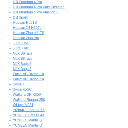
DJI Phantom 4 Pro
DJI Phantom 4 Pro Plus Obsidian
DJI Phantom 4 Pro Plus V2.0
DJI Spark
Hubsan H501S
Hubsan X4 H107L
Hubsan Zino H117S
Hubsan Zino Pro
JJRC H5C
JJRC H9D
MJX B6 race
MJX B8 race
MJX Bugs 6
MJX Bugs 8
Parrot AR.Drone 1.0
Parrot AR.Drone 2.0
Syma
Syma X5SC
Walkera QR X350
Walkera Runner 250
WLtoys V931
YiZhan Tarantula X6
YUNEEC Breeze 4K
YUNEEC Mantis G
YUNEEC Mantis Q