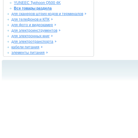
YUNEEC Typhoon Q500 4K
Все товары раздела
для сканеров штрих-кодов и терминалов
для телефонов и КПК
для фото и видеокамер
для электроинструментов
для электронных книг
для электротранспорта
кабели питания
элементы питания