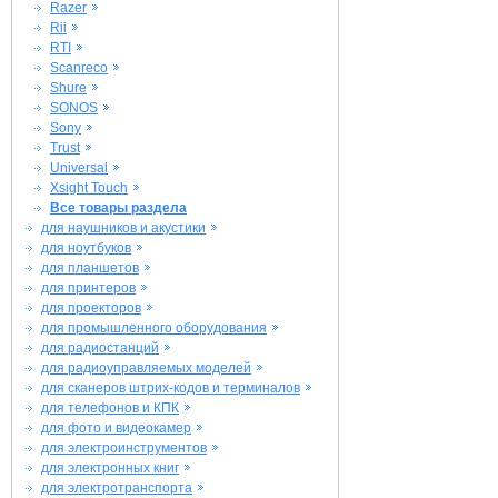
Razer
Rii
RTI
Scanreco
Shure
SONOS
Sony
Trust
Universal
Xsight Touch
Все товары раздела
для наушников и акустики
для ноутбуков
для планшетов
для принтеров
для проекторов
для промышленного оборудования
для радиостанций
для радиоуправляемых моделей
для сканеров штрих-кодов и терминалов
для телефонов и КПК
для фото и видеокамер
для электроинструментов
для электронных книг
для электротранспорта