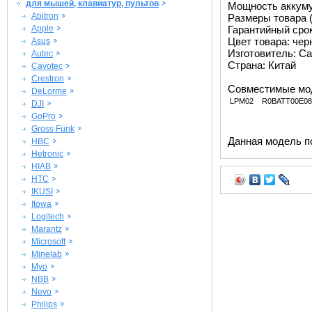
для мышей, клавиатур, пультов
Мощность аккуму
Abitron
Размеры товара (м
Apple
Гарантийный срок 
Цвет товара: че
Asus
Изготовитель: Ca
Autec
Страна: Китай
Cavotec
Crestron
Совместимые мо
DeLorme
LPM02
R0BATT00E08
DJI
GoPro
Gross Funk
Данная модель п
HBC
Hetronic
HIAB
HTC
IKUSI
Itowa
Logitech
Marantz
Microsoft
Minelab
Myo
NBB
Nevo
Philips