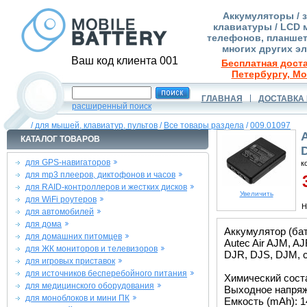
Аккумуляторы / 
клавиатуры / LCD 
телефонов, планшет
многих других э
Ваш код клиента 001
Бесплатная доста
Петербургу, Мо
ГЛАВНАЯ
ДОСТАВКА 
расширенный поиск
/
для мышей, клавиатур, пультов
/
Все товары раздела
/
009.01097
КАТАЛОГ ТОВАРОВ
для GPS-навигаторов
к
для mp3 плееров, диктофонов и часов
3
для RAID-контроллеров и жестких дисков
Увеличить
для WiFi роутеров
Н
для автомобилей
для дома
Аккумулятор (ба
для домашних питомцев
Autec Air AJM, A
для ЖК мониторов и телевизоров
DJR, DJS, DJM, 
для игровых приставок
для источников бесперебойного питания
Химический состав
для медицинского оборудования
Выходное напряже
для моноблоков и мини ПК
Емкость (mAh): 1