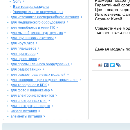
Размеры товара (м
Sony
Гарантийный срок 
Все товары раздела
Цвет товара: чер
Универсальные аккумуляторы
Изготовитель: Ca
для источников бесперебойного питания
Страна: Китай
для медицинского оборудования
для моноблоков и мини ПК
Совместимые мод
для мышей, клавиатур, пультов
HAC-003
HAC-A-BPH
для наушников и акустики
для ноутбуков
для планшетов
Данная модель по
для принтеров
для проекторов
для промышленного оборудования
для радиостанций
для радиоуправляемых моделей
для сканеров штрих-кодов и терминалов
для телефонов и КПК
для фото и видеокамер
для электроинструментов
для электронных книг
для электротранспорта
кабели питания
элементы питания