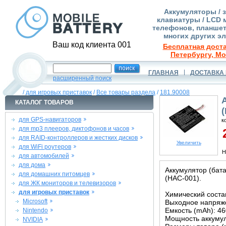
Аккумуляторы / 
клавиатуры / LCD 
телефонов, планшет
многих других э
Ваш код клиента 001
Бесплатная доста
Петербургу, Мо
ГЛАВНАЯ
ДОСТАВКА 
расширенный поиск
/
для игровых приставок
/
Все товары раздела
/
181.90008
КАТАЛОГ ТОВАРОВ
для GPS-навигаторов
к
для mp3 плееров, диктофонов и часов
2
для RAID-контроллеров и жестких дисков
Увеличить
для WiFi роутеров
Н
для автомобилей
для дома
Аккумулятор (бата
для домашних питомцев
(HAC-001).
для ЖК мониторов и телевизоров
для игровых приставок
Химический состав
Microsoft
Выходное напряже
Емкость (mAh): 4
Nintendo
Мощность аккумул
NVIDIA