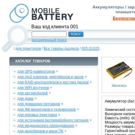
Аккумуляторы / зар
планшето
Бесплатна
Ваш код клиента 001
расширенный поиск
/
для принтеров
/
Все товары раздела
/
005.01025
КАТАЛОГ ТОВАРОВ
для GPS-навигаторов
для mp3 плееров, диктофонов и часов
для RAID-контроллеров и жестких дисков
Увеличить
для WiFi роутеров
для автомобилей
для дома
Аккумулятор (бат
для домашних питомцев
для ЖК мониторов и телевизоров
Химический соста
Выходное напряже
для игровых приставок
Емкость (mAh): 6
для источников бесперебойного питания
Мощность аккумул
для медицинского оборудования
Размеры товара (м
Гарантийный срок
для моноблоков и мини ПК