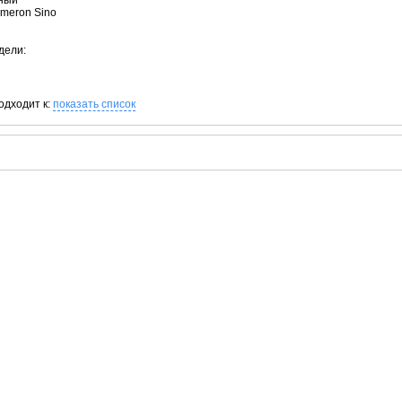
рный
ameron Sino
дели:
одходит к:
показать список