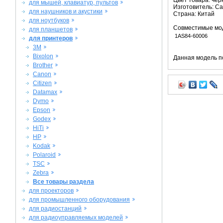
Цвет товара: че
для мышей, клавиатур, пультов
Изготовитель: C
для наушников и акустики
Страна: Китай
для ноутбуков
Совместимые мо
для планшетов
1AS84-60006
для принтеров
3M
Bixolon
Данная модель п
Brother
Canon
Citizen
Datamax
Dymo
Epson
Godex
HiTi
HP
Kodak
Polaroid
TSC
Zebra
Все товары раздела
для проекторов
для промышленного оборудования
для радиостанций
для радиоуправляемых моделей