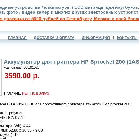
ядные устройства / клавиатуры / LCD матрицы для ноутбуков
в, фото / видео камер и многих других электронных устройст
я доставка от 5000 рублей по Петербургу, Москве и всей Росс
ГЛАВНАЯ
ДОСТАВКА И ОПЛАТА
ИНФОРМАЦИЯ
КОНТАКТЫ
Аккумулятор для принтера HP Sprocket 200 (1AS
код товара : 005.01025
3590.00 р.
НАЛИЧИЕ:
НЕТ, ПОД ЗАКАЗ
арея) 1AS84-60006 для портативного принтера этикеток HP Sprocket 200.
в: Li-polymer
ние (V): 7.4
00
ятора (Wh): 4.44
м): 52.80 x 30.35 x 9.00
 (мес.): 12