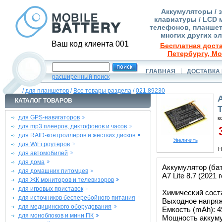
Аккумуляторы / 
клавиатуры / LCD 
телефонов, планшет
многих других э
Ваш код клиента 001
Бесплатная доста
Петербургу, Мо
ГЛАВНАЯ
ДОСТАВКА 
расширенный поиск
/
для планшетов
/
Все товары раздела
/
021.89230
КАТАЛОГ ТОВАРОВ
T
для GPS-навигаторов
к
для mp3 плееров, диктофонов и часов
3
для RAID-контроллеров и жестких дисков
Увеличить
для WiFi роутеров
Н
для автомобилей
для дома
Аккумулятор (ба
для домашних питомцев
A7 Lite 8.7 (2021 
для ЖК мониторов и телевизоров
для игровых приставок
Химический соста
для источников бесперебойного питания
Выходное напряже
для медицинского оборудования
Емкость (mAh): 4
для моноблоков и мини ПК
Мощность аккуму