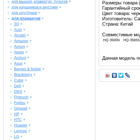
для мышей, клавиатур, пультов
Размеры товара (м
для наушников и акустики
Гарантийный срок 
для ноутбуков
Цвет товара: че
Изготовитель: Ca
для планшетов
Страна: Китай
3Q
Acer
Совместимые мо
Alcatel
HQ-3565N
HQ-3565S
Amazon
Aoson
Apple
Данная модель п
Archos
Asus
Barnes & Noble
Blackberry
Cube
Dell
DNS
Flytouch
Fujitsu
Gigaset
HP
HTC
Huawei
Lenovo
LG