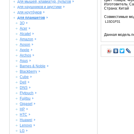
Цвет товара: че
для мышей, клавиатур, пультов
Изготовитель: C
для наушников и акустики
Страна: Китай
для ноутбуков
Совместимые мо
для планшетов
L15D1P31
3Q
Acer
Alcatel
Данная модель п
Amazon
Aoson
Apple
Archos
Asus
Barnes & Noble
Blackberry
Cube
Dell
DNS
Flytouch
Fujitsu
Gigaset
HP
HTC
Huawei
Lenovo
LG