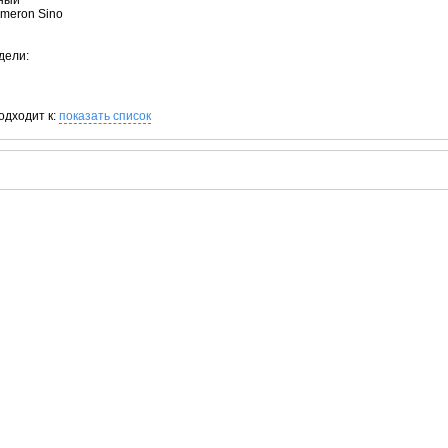
рный
ameron Sino
дели:
одходит к:
показать список