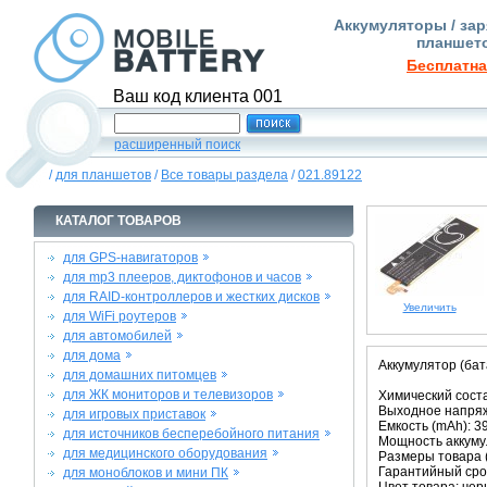
Аккумуляторы / зар
планшето
Бесплатна
Ваш код клиента 001
расширенный поиск
/
для планшетов
/
Все товары раздела
/
021.89122
КАТАЛОГ ТОВАРОВ
для GPS-навигаторов
для mp3 плееров, диктофонов и часов
для RAID-контроллеров и жестких дисков
Увеличить
для WiFi роутеров
для автомобилей
для дома
Аккумулятор (бат
для домашних питомцев
для ЖК мониторов и телевизоров
Химический соста
Выходное напряже
для игровых приставок
Емкость (mAh): 3
для источников бесперебойного питания
Мощность аккумул
для медицинского оборудования
Размеры товара (м
Гарантийный срок
для моноблоков и мини ПК