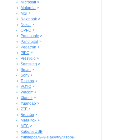
Microsoft
Motorola
MSI
Nextbook
Nokia
OPPO
Panasonic
Pandigital
Pegatron
PIPO
Prestigio
Samsung
Smart
Sony
Toshiba
VOYO
Wacom
Xiaomi
Yuandao
ZTE
Билайн
МегаФон
МТС
Кабели USB
Универсальные аккумуляторы