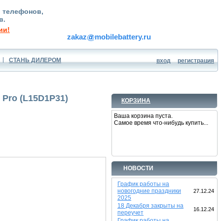
, телефонов,
в.
ии!
zakaz
mobilebattery.ru
СТАНЬ ДИЛЕРОМ
вход
регистрация
 Pro (L15D1P31)
КОРЗИНА
Ваша корзина пуста.
Самое время что-нибудь купить...
НОВОСТИ
График работы на
новогодние праздники
27.12.24
2025
18 Декабря закрыты на
16.12.24
переучет
График работы на