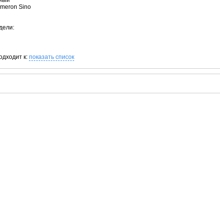
рный
ameron Sino
дели:
одходит к:
показать список