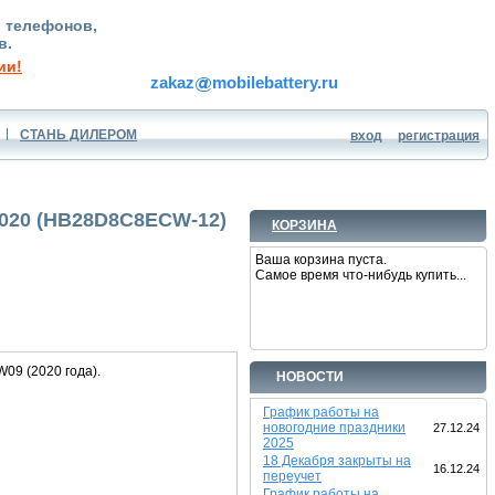
, телефонов,
в.
ии!
zakaz
mobilebattery.ru
СТАНЬ ДИЛЕРОМ
вход
регистрация
2020 (HB28D8C8ECW-12)
КОРЗИНА
Ваша корзина пуста.
Самое время что-нибудь купить...
09 (2020 года).
НОВОСТИ
График работы на
новогодние праздники
27.12.24
2025
18 Декабря закрыты на
16.12.24
переучет
График работы на