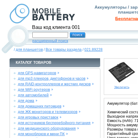
Аккумуляторы / зар
планшето
Бесплатна
Ваш код клиента 001
расширенный поиск
/
для планшетов
/
Все товары раздела
/
021.89228
КАТАЛОГ ТОВАРОВ
для GPS-навигаторов
для mp3 плееров, диктофонов и часов
для RAID-контроллеров и жестких дисков
Увеличить
для WiFi роутеров
для автомобилей
для дома
Аккумулятор (ба
для домашних питомцев
для ЖК мониторов и телевизоров
Химический соста
Выходное напряже
для игровых приставок
Емкость (mAh): 7
для источников бесперебойного питания
Мощность аккумул
для медицинского оборудования
Размеры товара (м
Гарантийный срок
для моноблоков и мини ПК