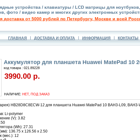
ядные устройства / клавиатуры / LCD матрицы для ноутбуков
в, фото / видео камер и многих других электронных устройст
я доставка от 5000 рублей по Петербургу, Москве и всей Росс
ГЛАВНАЯ
ДОСТАВКА И ОПЛАТА
ИНФОРМАЦИЯ
КОНТАКТЫ
Аккумулятор для планшета Huawei MatePad 10 
код товара : 021.89228
3990.00 р.
НАЛИЧИЕ:
НЕТ, ПОД ЗАКАЗ
тарея) HB28D8C8ECW-12 для планшета Huawei MatePad 10 BAH3-L09, BAH3-W
в: Li-polymer
ние (V): 3.82
150
ятора (Wh): 27.31
м): 136.75 x 126.56 x 2.50
 (мес.): 12