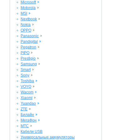
Microsoft
Motorola
MSI
Nextbook
Nokia
OPPO
Panasonic
Pandigital
Pegatron
PIPO
Prestigio
Samsung
Smart
Sony
Toshiba
VOYO
Wacom
Xiaomi
Yuandao
ZTE
Билайн
МегаФон
МТС
Кабели USB
Универсальные аккумуляторы