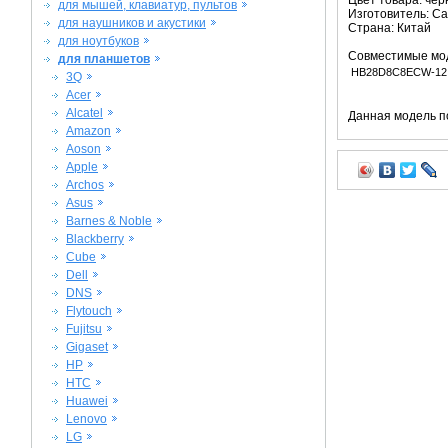
Цвет товара: че
для мышей, клавиатур, пультов
Изготовитель: C
для наушников и акустики
Страна: Китай
для ноутбуков
Совместимые мо
для планшетов
HB28D8C8ECW-12
3Q
Acer
Alcatel
Данная модель п
Amazon
Aoson
Apple
Archos
Asus
Barnes & Noble
Blackberry
Cube
Dell
DNS
Flytouch
Fujitsu
Gigaset
HP
HTC
Huawei
Lenovo
LG