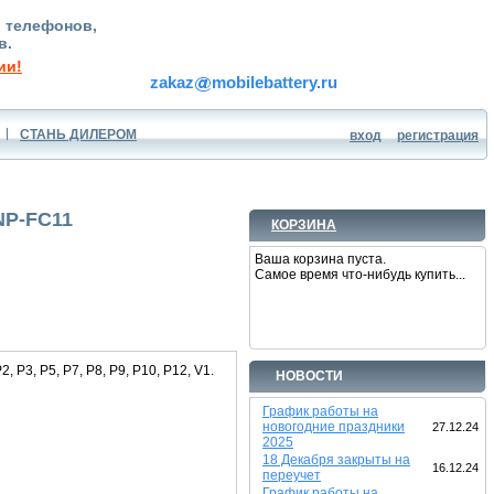
, телефонов,
в.
ии!
zakaz
mobilebattery.ru
СТАНЬ ДИЛЕРОМ
вход
регистрация
NP-FC11
КОРЗИНА
Ваша корзина пуста.
Самое время что-нибудь купить...
P3, P5, P7, P8, P9, P10, P12, V1.
НОВОСТИ
График работы на
новогодние праздники
27.12.24
2025
18 Декабря закрыты на
16.12.24
переучет
График работы на