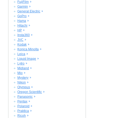
FujiFilm
Garmin
General Electric
GoPro
Hama
Hitachi
HP
Insta360
JVC
Kodak
Konica Minolta
Leica
Liquid Image
Lytro
Midland
Mio
Mystery
Nikon
Olympus
Oregon Scientific
Panasonic
Pentax
Polaroid
Praktica
Ricoh