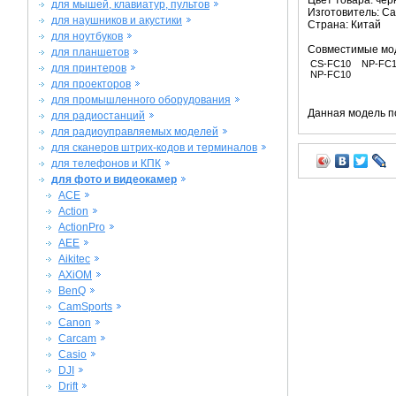
Цвет товара: че
для мышей, клавиатур, пультов
Изготовитель: C
для наушников и акустики
Страна: Китай
для ноутбуков
Совместимые мо
для планшетов
CS-FC10
NP-FC1
для принтеров
NP-FC10
для проекторов
для промышленного оборудования
Данная модель п
для радиостанций
для радиоуправляемых моделей
для сканеров штрих-кодов и терминалов
для телефонов и КПК
для фото и видеокамер
ACE
Action
ActionPro
AEE
Aikitec
AXiOM
BenQ
CamSports
Canon
Carcam
Casio
DJI
Drift