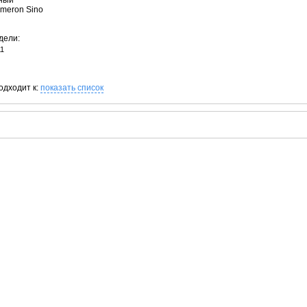
рный
ameron Sino
дели:
1
одходит к:
показать список