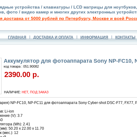
ядные устройства / клавиатуры / LCD матрицы для ноутбуков
в, фото / видео камер и многих других электронных устройст
я доставка от 5000 рублей по Петербургу, Москве и всей Росс
ГЛАВНАЯ
ДОСТАВКА И ОПЛАТА
ИНФОРМАЦИЯ
КОНТАКТЫ
Аккумулятор для фотоаппарата Sony NP-FC10, 
код товара : 051.90082
2390.00 р.
НАЛИЧИЕ:
НЕТ, ПОД ЗАКАЗ
арея) NP-FC10, NP-FC11 для фотоаппарата Sony Cyber-shot DSC-F77, FX77, P2, 
: Li-ion
ние (V): 3.7
50
ятора (Wh): 2.41
м): 50.20 x 22.00 x 11.70
 (мес.): 12