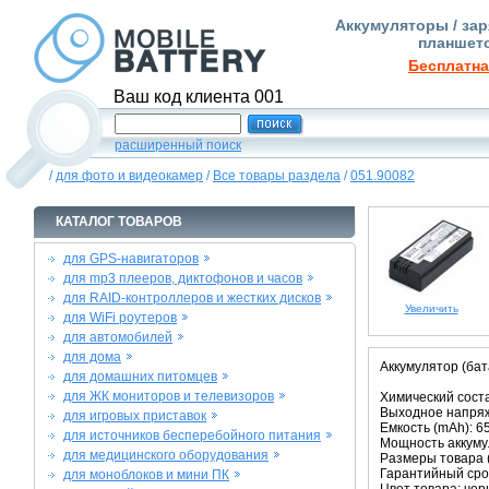
Аккумуляторы / зар
планшето
Бесплатна
Ваш код клиента 001
расширенный поиск
/
для фото и видеокамер
/
Все товары раздела
/
051.90082
КАТАЛОГ ТОВАРОВ
для GPS-навигаторов
для mp3 плееров, диктофонов и часов
для RAID-контроллеров и жестких дисков
Увеличить
для WiFi роутеров
для автомобилей
для дома
Аккумулятор (бат
для домашних питомцев
для ЖК мониторов и телевизоров
Химический состав
Выходное напряже
для игровых приставок
Емкость (mAh): 6
для источников бесперебойного питания
Мощность аккумул
для медицинского оборудования
Размеры товара (м
Гарантийный срок
для моноблоков и мини ПК