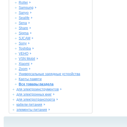
Rollei
Samsung
Sanyo
Sealife
Sena
Sharp
Sigma
SJCAM
Sony
Toshiba
VEHO
VSN Mobil
Xiaomi
Zoom
Универсальные зарядные устройства
Карты памяти
Все товары раздела
для электроинструментов
для электронных книг
для электротранспорта
кабели питания
элементы питания