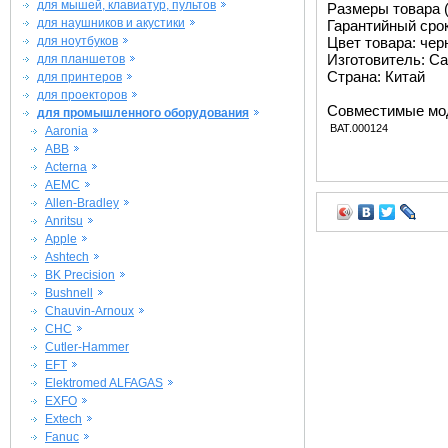
для мышей, клавиатур, пультов
Размеры товара (м
для наушников и акустики
Гарантийный срок 
для ноутбуков
Цвет товара: че
Изготовитель: Ca
для планшетов
Страна: Китай
для принтеров
для проекторов
Совместимые мо
для промышленного оборудования
BAT.000124
Aaronia
ABB
Acterna
AEMC
Allen-Bradley
Anritsu
Apple
Ashtech
BK Precision
Bushnell
Chauvin-Arnoux
CHC
Cutler-Hammer
EFT
Elektromed ALFAGAS
EXFO
Extech
Fanuc