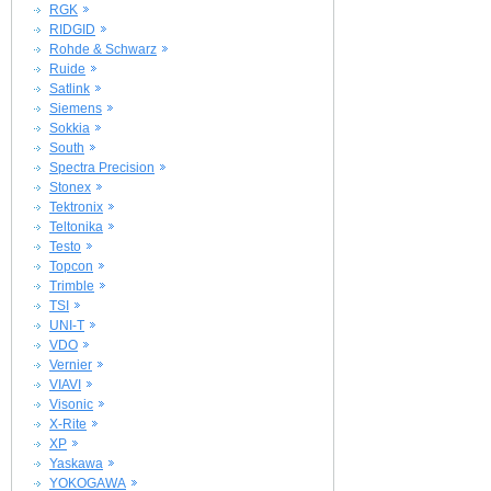
RGK
RIDGID
Rohde & Schwarz
Ruide
Satlink
Siemens
Sokkia
South
Spectra Precision
Stonex
Tektronix
Teltonika
Testo
Topcon
Trimble
TSI
UNI-T
VDO
Vernier
VIAVI
Visonic
X-Rite
XP
Yaskawa
YOKOGAWA