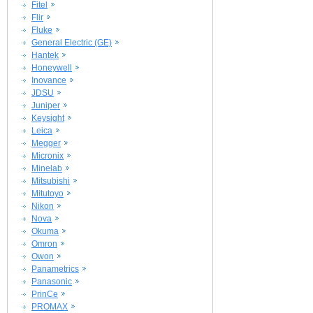
Fitel
Flir
Fluke
General Electric (GE)
Hantek
Honeywell
Inovance
JDSU
Juniper
Keysight
Leica
Megger
Micronix
Minelab
Mitsubishi
Mitutoyo
Nikon
Nova
Okuma
Omron
Owon
Panametrics
Panasonic
PrinCe
PROMAX