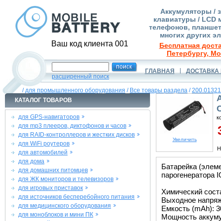
Аккумуляторы / 
клавиатуры / LCD 
телефонов, планшет
многих других э
Ваш код клиента 001
Бесплатная доста
Петербургу, Мо
ГЛАВНАЯ
ДОСТАВКА 
расширенный поиск
/
для промышленного оборудования
/
Все товары раздела
/
200.01321
КАТАЛОГ ТОВАРОВ
для GPS-навигаторов
к
для mp3 плееров, диктофонов и часов
3
для RAID-контроллеров и жестких дисков
Увеличить
для WiFi роутеров
Н
для автомобилей
для дома
Батарейка (элеме
для домашних питомцев
парогенератора I
для ЖК мониторов и телевизоров
для игровых приставок
Химический состав
для источников бесперебойного питания
Выходное напряже
для медицинского оборудования
Емкость (mAh): 3
для моноблоков и мини ПК
Мощность аккуму