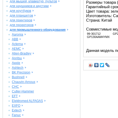
для мышей, клавиатур, пультов
Размеры товара (м
для наушников и акустики
Гарантийный срок 
для ноутбуков
Цвет товара: зе
Изготовитель: Ca
для планшетов
Страна: Китай
для принтеров
для проекторов
Совместимые мо
для промышленного оборудования
99-301712
GP
Aaronia
GP130AAM4YMX
ABB
Acterna
AEMC
Данная модель п
Allen-Bradley
Anritsu
Apple
Ashtech
BK Precision
Bushnell
Chauvin-Arnoux
CHC
Cutler-Hammer
EFT
Elektromed ALFAGAS
EXFO
Extech
Fanuc