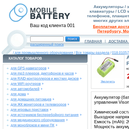
Аккумуляторы / 
клавиатуры / LCD 
телефонов, планшет
многих других э
Ваш код клиента 001
Бесплатная доста
Петербургу, Мо
ГЛАВНАЯ
ДОСТАВКА 
расширенный поиск
/
для промышленного оборудования
/
Все товары раздела
/
018.01057
КАТАЛОГ ТОВАРОВ
для GPS-навигаторов
к
для mp3 плееров, диктофонов и часов
2
для RAID-контроллеров и жестких дисков
Увеличить
для WiFi роутеров
Н
для автомобилей
для дома
Аккумулятор (б
для домашних питомцев
управления Vison
для ЖК мониторов и телевизоров
для игровых приставок
Химический сост
для источников бесперебойного питания
Выходное напряже
для медицинского оборудования
Емкость (mAh): 2
для моноблоков и мини ПК
Мощность аккуму