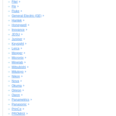
Fitel
Flir
Fluke
General Electric (GE)
Hantek
Honeywell
Inovance
JDSU
Juniper
Keysight
Leica
Megger
Micronix
Minelab
Mitsubishi
Mitutoyo
Nikon
Nova
Okuma
Omron
Owon
Panametrics
Panasonic
PrinCe
PROMAX