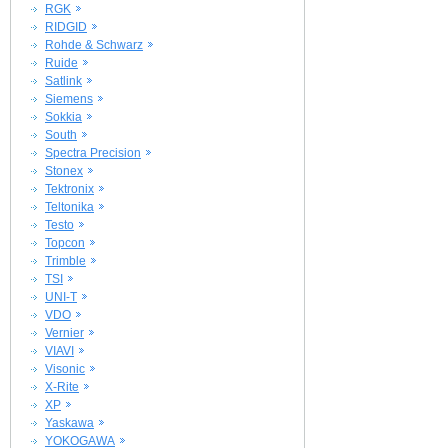
RGK
RIDGID
Rohde & Schwarz
Ruide
Satlink
Siemens
Sokkia
South
Spectra Precision
Stonex
Tektronix
Teltonika
Testo
Topcon
Trimble
TSI
UNI-T
VDO
Vernier
VIAVI
Visonic
X-Rite
XP
Yaskawa
YOKOGAWA