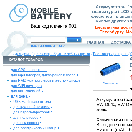
Аккумуляторы / 
клавиатуры / LCD 
телефонов, планшет
многих других э
Ваш код клиента 001
Бесплатная доста
Петербургу, Мо
ГЛАВНАЯ
ДОСТАВКА 
расширенный поиск
/
для дома
/
для электробритв и зубных щеток
/
Все товары раздела
/
КАТАЛОГ ТОВАРОВ
для GPS-навигаторов
к
для mp3 плееров, диктофонов и часов
1
для RAID-контроллеров и жестких дисков
Увеличить
для WiFi роутеров
Н
для автомобилей
для дома
Аккумулятор (ба
USB Flash накопители
EW-DL40, EW-DE9
для кухонной техники
Sonic.
для парогенераторов
для полотеров
Химический состав
для пылесосов
Выходное напряже
для электрических швабр
Емкость (mAh): 6