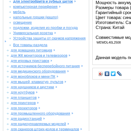
для электробритв и зубных щеток
Мощность аккуму
компьютерная периферия
Размеры товара (м
мебель
Гарантийный срок 
Цвет товара: син
напольные горшки (кашпо)
Изготовитель: Ca
освещение
Страна: Китай
подложки, изделия из пробки и посуда
Универсальная розетка
Совместимые мо
Устройства защиты от скачков напряжения
WEWDL40L2508
Все товары раздела
для домашних питомцев
для ЖК мониторов и телевизоров
Данная модель п
для игровых приставок
для источников бесперебойного питания
для медицинского оборудования
для моноблоков и мини ПК
для мышей, клавиатур, пультов
для наушников и акустики
для ноутбуков
для планшетов
для принтеров
для проекторов
для промышленного оборудования
для радиостанций
для радиоуправляемых моделей
для сканеров штрих-кодов и терминалов