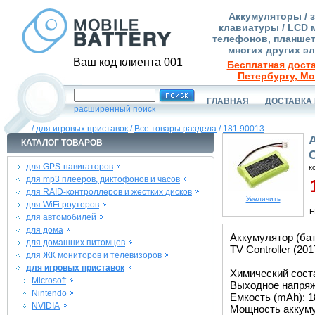
Аккумуляторы / 
клавиатуры / LCD 
телефонов, планшет
многих других э
Ваш код клиента 001
Бесплатная доста
Петербургу, Мо
ГЛАВНАЯ
ДОСТАВКА 
расширенный поиск
/
для игровых приставок
/
Все товары раздела
/
181.90013
КАТАЛОГ ТОВАРОВ
C
для GPS-навигаторов
к
для mp3 плееров, диктофонов и часов
1
для RAID-контроллеров и жестких дисков
Увеличить
для WiFi роутеров
Н
для автомобилей
для дома
Аккумулятор (ба
для домашних питомцев
TV Controller (201
для ЖК мониторов и телевизоров
для игровых приставок
Химический сост
Microsoft
Выходное напряже
Nintendo
Емкость (mAh): 1
NVIDIA
Мощность аккуму