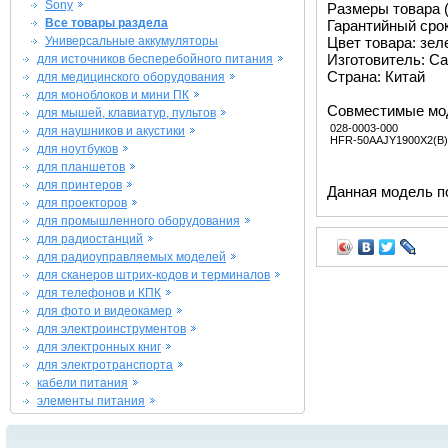
Sony
Размеры товара (м
Все товары раздела
Гарантийный срок 
Универсальные аккумуляторы
Цвет товара: зе
Изготовитель: Ca
для источников бесперебойного питания
Страна: Китай
для медицинского оборудования
для моноблоков и мини ПК
Совместимые мо
для мышей, клавиатур, пультов
028-0003-000
для наушников и акустики
HFR-50AAJY1900X2(B)
для ноутбуков
для планшетов
для принтеров
Данная модель п
для проекторов
для промышленного оборудования
для радиостанций
для радиоуправляемых моделей
для сканеров штрих-кодов и терминалов
для телефонов и КПК
для фото и видеокамер
для электроинструментов
для электронных книг
для электротранспорта
кабели питания
элементы питания