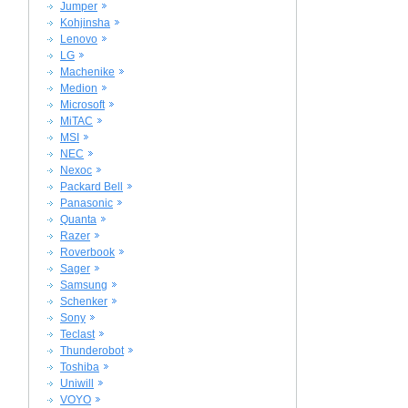
Jumper
Kohjinsha
Lenovo
LG
Machenike
Medion
Microsoft
MiTAC
MSI
NEC
Nexoc
Packard Bell
Panasonic
Quanta
Razer
Roverbook
Sager
Samsung
Schenker
Sony
Teclast
Thunderobot
Toshiba
Uniwill
VOYO