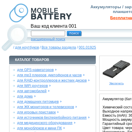
Аккумуляторы / зар
планшето
Бесплатна
Ваш код клиента 001
расширенный поиск
/
для ноутбуков
/
Все товары раздела
/
001.01925
КАТАЛОГ ТОВАРОВ
для GPS-навигаторов
для mp3 плееров, диктофонов и часов
для RAID-контроллеров и жестких дисков
Увеличить
для WiFi роутеров
для автомобилей
для дома
Аккумулятор (бат
для домашних питомцев
для ЖК мониторов и телевизоров
Химический состав
Выходное напряже
для игровых приставок
Емкость (mAh): 3
для источников бесперебойного питания
Мощность аккумул
для медицинского оборудования
Гарантийный срок
Цвет товара: че
для моноблоков и мини ПК