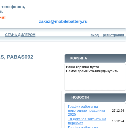
, телефонов,
в.
ии!
zakaz
mobilebattery.ru
СТАНЬ ДИЛЕРОМ
вход
регистрация
RS, PABAS092
КОРЗИНА
Ваша корзина пуста.
Самое время что-нибудь купить...
НОВОСТИ
График работы на
новогодние праздники
27.12.24
2025
18 Декабря закрыты на
16.12.24
переучет
График работы на