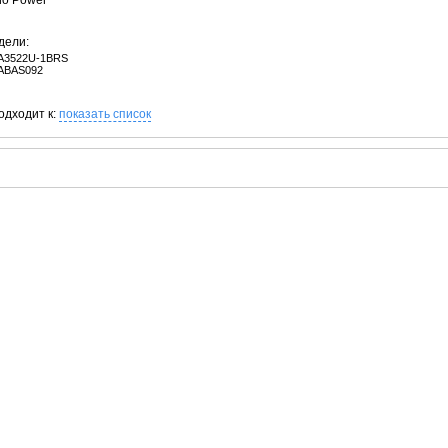
no Power
дели:
A3522U-1BRS
ABAS092
одходит к:
показать список