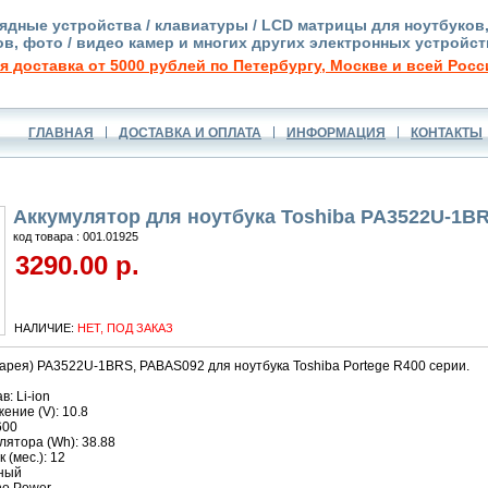
ядные устройства / клавиатуры / LCD матрицы для ноутбуков
в, фото / видео камер и многих других электронных устройст
я доставка от 5000 рублей по Петербургу, Москве и всей Росс
ГЛАВНАЯ
ДОСТАВКА И ОПЛАТА
ИНФОРМАЦИЯ
КОНТАКТЫ
Аккумулятор для ноутбука Toshiba PA3522U-1B
код товара : 001.01925
3290.00 р.
НАЛИЧИЕ:
НЕТ, ПОД ЗАКАЗ
арея) PA3522U-1BRS, PABAS092 для ноутбука Toshiba Portege R400 серии.
: Li-ion
ние (V): 10.8
600
ятора (Wh): 38.88
 (мес.): 12
рный