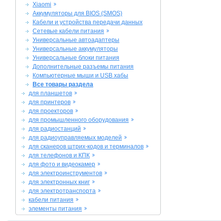
Xiaomi
Аккумуляторы для BIOS (SMOS)
Кабели и устройства передачи данных
Сетевые кабели питания
Универсальные автоадаптеры
Универсальные аккумуляторы
Универсальные блоки питания
Дополнительные разъемы питания
Компьютерные мыши и USB хабы
Все товары раздела
для планшетов
для принтеров
для проекторов
для промышленного оборудования
для радиостанций
для радиоуправляемых моделей
для сканеров штрих-кодов и терминалов
для телефонов и КПК
для фото и видеокамер
для электроинструментов
для электронных книг
для электротранспорта
кабели питания
элементы питания