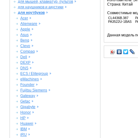
Изготовитель: Si
для мышей, клавиатур, пультов
Страна: Китай
для наушников и акустики
для ноутбуков
Совместимые мо
Acer
CL4436B.387
P
PA3522U-1BAS
P
Alienware
Apple
Asus
Данная модель п
Benq
Clevo
Compaq
Dell
DEXP
DNS
ECS / Elitegroup
eMachines
Founder
Fujitsu Siemens
Gateway
Getac
Gigabyte
Honor
HP
Huawei
IBM
iRU