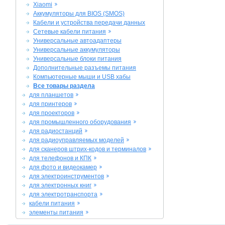
Xiaomi
Аккумуляторы для BIOS (SMOS)
Кабели и устройства передачи данных
Сетевые кабели питания
Универсальные автоадаптеры
Универсальные аккумуляторы
Универсальные блоки питания
Дополнительные разъемы питания
Компьютерные мыши и USB хабы
Все товары раздела
для планшетов
для принтеров
для проекторов
для промышленного оборудования
для радиостанций
для радиоуправляемых моделей
для сканеров штрих-кодов и терминалов
для телефонов и КПК
для фото и видеокамер
для электроинструментов
для электронных книг
для электротранспорта
кабели питания
элементы питания