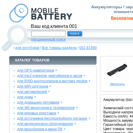
Аккумуляторы / зар
планшето
Бесплатна
Ваш код клиента 001
расширенный поиск
/
для ноутбуков
/
Все товары раздела
/
001.91490
КАТАЛОГ ТОВАРОВ
для GPS-навигаторов
для mp3 плееров, диктофонов и часов
для RAID-контроллеров и жестких дисков
Увеличить
для WiFi роутеров
для автомобилей
для дома
Аккумулятор (бат
для домашних питомцев
для ЖК мониторов и телевизоров
Химический состав
Выходное напряже
для игровых приставок
Емкость (mAh): 4
для источников бесперебойного питания
Мощность аккумул
для медицинского оборудования
Гарантийный срок
Цвет товара: че
для моноблоков и мини ПК