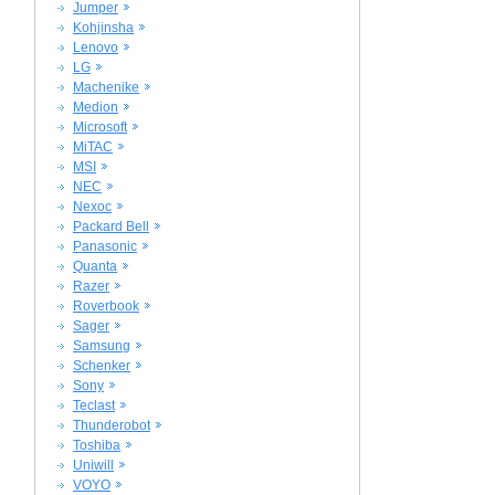
Jumper
Kohjinsha
Lenovo
LG
Machenike
Medion
Microsoft
MiTAC
MSI
NEC
Nexoc
Packard Bell
Panasonic
Quanta
Razer
Roverbook
Sager
Samsung
Schenker
Sony
Teclast
Thunderobot
Toshiba
Uniwill
VOYO