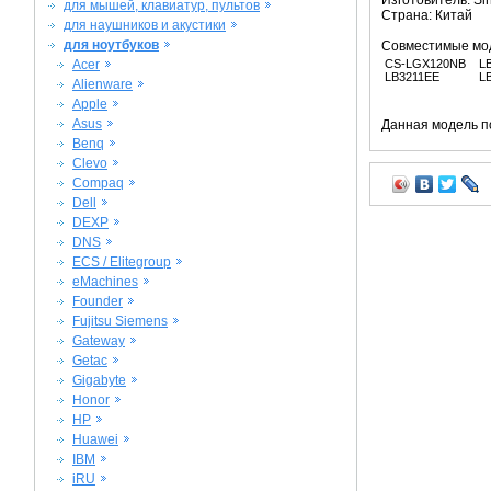
Изготовитель: Si
для мышей, клавиатур, пультов
Страна: Китай
для наушников и акустики
для ноутбуков
Совместимые мо
Acer
CS-LGX120NB
L
LB3211EE
L
Alienware
Apple
Asus
Данная модель п
Benq
Clevo
Compaq
Dell
DEXP
DNS
ECS / Elitegroup
eMachines
Founder
Fujitsu Siemens
Gateway
Getac
Gigabyte
Honor
HP
Huawei
IBM
iRU