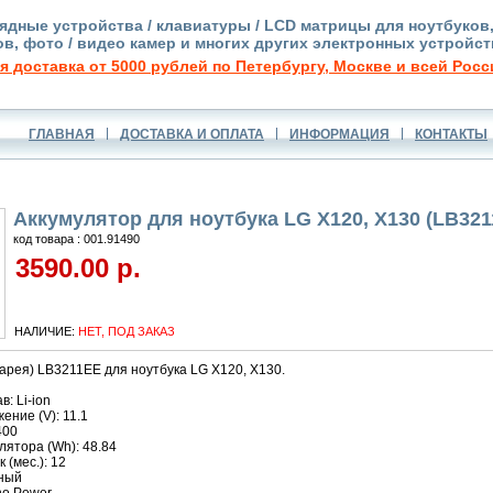
ядные устройства / клавиатуры / LCD матрицы для ноутбуков
в, фото / видео камер и многих других электронных устройст
я доставка от 5000 рублей по Петербургу, Москве и всей Росс
ГЛАВНАЯ
ДОСТАВКА И ОПЛАТА
ИНФОРМАЦИЯ
КОНТАКТЫ
Аккумулятор для ноутбука LG X120, X130 (LB32
код товара : 001.91490
3590.00 р.
НАЛИЧИЕ:
НЕТ, ПОД ЗАКАЗ
арея) LB3211EE для ноутбука LG X120, X130.
: Li-ion
ние (V): 11.1
400
ятора (Wh): 48.84
 (мес.): 12
рный