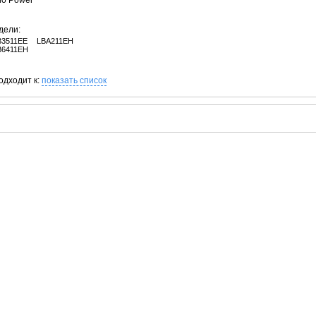
no Power
дели:
B3511EE
LBA211EH
B6411EH
одходит к:
показать список