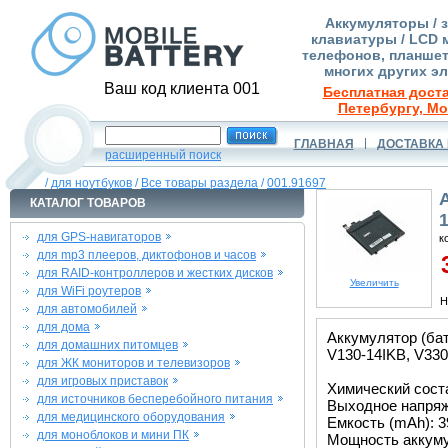
Аккумуляторы / 
клавиатуры / LCD 
телефонов, планшет
многих других э
Ваш код клиента 001
Бесплатная доста
Петербургу, Мо
ГЛАВНАЯ
ДОСТАВКА 
расширенный поиск
/
для ноутбуков
/
Все товары раздела
/
001.91697
КАТАЛОГ ТОВАРОВ
для GPS-навигаторов
к
для mp3 плееров, диктофонов и часов
3
для RAID-контроллеров и жестких дисков
Увеличить
для WiFi роутеров
Н
для автомобилей
для дома
Аккумулятор (ба
для домашних питомцев
V130-14IKB, V330
для ЖК мониторов и телевизоров
для игровых приставок
Химический соста
для источников бесперебойного питания
Выходное напряже
для медицинского оборудования
Емкость (mAh): 3
для моноблоков и мини ПК
Мощность аккуму