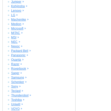
Jumper
Kohjinsha
Lenovo
LG
Machenike
Medion
Microsoft
MiTAC
MSI
NEC
Nexoc
Packard Bell
Panasonic
Quanta
Razer
Roverbook
Sager
Samsung
Schenker
Sony
Teclast
Thunderobot
Toshiba
Uniwill
VOYO