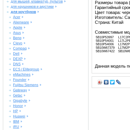
для мышей, клавиатур, пультов
Размеры товара (м
для наушников и акустики
Гарантийный срок 
для ноутбуков
Цвет товара: че
Изготовитель: Ca
Acer
Страна: Китай
Alienware
Apple
Совместимые мо
Asus
5B10P53997
L17C2P
Benq
5B10P54001
L17L2P
Clevo
5B10P54006
L17M2P
5B10W67379
L17M2P
Compaq
5B10W67422
SB10W6
Dell
DEXP
DNS
Данная модель п
ECS / Elitegroup
eMachines
Founder
Fujitsu Siemens
Gateway
Getac
Gigabyte
Honor
HP
Huawei
IBM
iRU