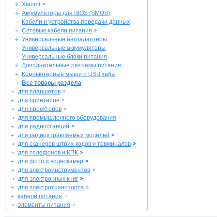
Xiaomi
Аккумуляторы для BIOS (SMOS)
Кабели и устройства передачи данных
Сетевые кабели питания
Универсальные автоадаптеры
Универсальные аккумуляторы
Универсальные блоки питания
Дополнительные разъемы питания
Компьютерные мыши и USB хабы
Все товары раздела
для планшетов
для принтеров
для проекторов
для промышленного оборудования
для радиостанций
для радиоуправляемых моделей
для сканеров штрих-кодов и терминалов
для телефонов и КПК
для фото и видеокамер
для электроинструментов
для электронных книг
для электротранспорта
кабели питания
элементы питания