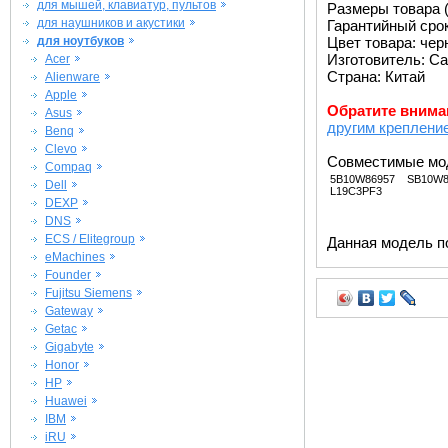
для мышей, клавиатур, пультов
Размеры товара (м
для наушников и акустики
Гарантийный срок 
для ноутбуков
Цвет товара: че
Изготовитель: Ca
Acer
Страна: Китай
Alienware
Apple
Обратите внима
Asus
другим креплени
Benq
Clevo
Совместимые мо
Compaq
5B10W86957
SB10W8
Dell
L19C3PF3
DEXP
DNS
ECS / Elitegroup
Данная модель п
eMachines
Founder
Fujitsu Siemens
Gateway
Getac
Gigabyte
Honor
HP
Huawei
IBM
iRU