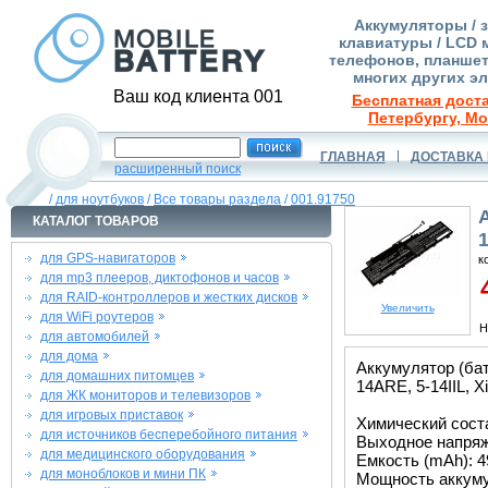
Аккумуляторы / 
клавиатуры / LCD 
телефонов, планшет
многих других э
Ваш код клиента 001
Бесплатная доста
Петербургу, Мо
ГЛАВНАЯ
ДОСТАВКА 
расширенный поиск
/
для ноутбуков
/
Все товары раздела
/
001.91750
КАТАЛОГ ТОВАРОВ
для GPS-навигаторов
к
для mp3 плееров, диктофонов и часов
4
для RAID-контроллеров и жестких дисков
Увеличить
для WiFi роутеров
Н
для автомобилей
для дома
Аккумулятор (бат
для домашних питомцев
14ARE, 5-14IIL, Xi
для ЖК мониторов и телевизоров
для игровых приставок
Химический соста
для источников бесперебойного питания
Выходное напряже
для медицинского оборудования
Емкость (mAh): 4
для моноблоков и мини ПК
Мощность аккуму