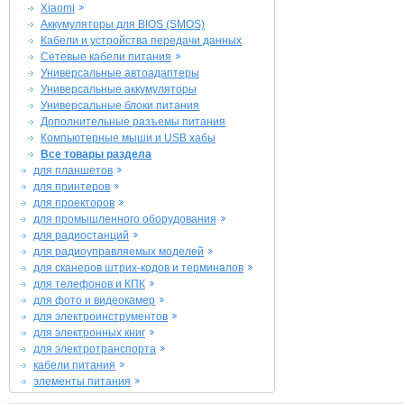
Xiaomi
Аккумуляторы для BIOS (SMOS)
Кабели и устройства передачи данных
Сетевые кабели питания
Универсальные автоадаптеры
Универсальные аккумуляторы
Универсальные блоки питания
Дополнительные разъемы питания
Компьютерные мыши и USB хабы
Все товары раздела
для планшетов
для принтеров
для проекторов
для промышленного оборудования
для радиостанций
для радиоуправляемых моделей
для сканеров штрих-кодов и терминалов
для телефонов и КПК
для фото и видеокамер
для электроинструментов
для электронных книг
для электротранспорта
кабели питания
элементы питания