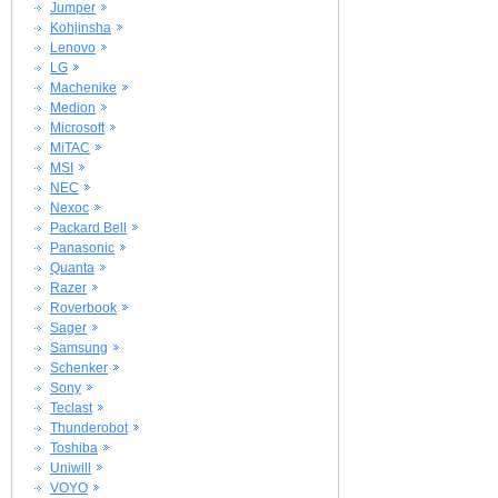
Jumper
Kohjinsha
Lenovo
LG
Machenike
Medion
Microsoft
MiTAC
MSI
NEC
Nexoc
Packard Bell
Panasonic
Quanta
Razer
Roverbook
Sager
Samsung
Schenker
Sony
Teclast
Thunderobot
Toshiba
Uniwill
VOYO