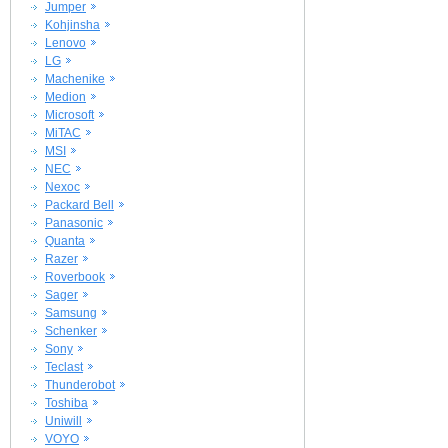
Jumper
Kohjinsha
Lenovo
LG
Machenike
Medion
Microsoft
MiTAC
MSI
NEC
Nexoc
Packard Bell
Panasonic
Quanta
Razer
Roverbook
Sager
Samsung
Schenker
Sony
Teclast
Thunderobot
Toshiba
Uniwill
VOYO