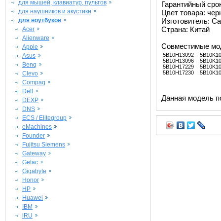
для мышей, клавиатур, пультов
Гарантийный срок 
для наушников и акустики
Цвет товара: че
для ноутбуков
Изготовитель: Ca
Страна: Китай
Acer
Alienware
Совместимые мо
Apple
5B10H13092
5B10K1
Asus
5B10H13096
5B10K1
Benq
5B10H17229
5B10K1
5B10H17230
5B10K1
Clevo
Compaq
Dell
Данная модель п
DEXP
DNS
ECS / Elitegroup
eMachines
Founder
Fujitsu Siemens
Gateway
Getac
Gigabyte
Honor
HP
Huawei
IBM
iRU