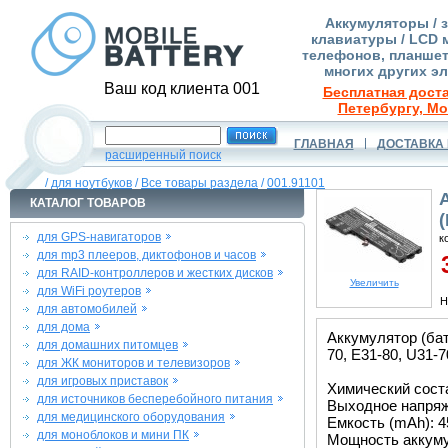
Аккумуляторы / 
клавиатуры / LCD 
телефонов, планшет
многих других э
Ваш код клиента 001
Бесплатная доста
Петербургу, Мо
ГЛАВНАЯ
ДОСТАВКА 
расширенный поиск
/
для ноутбуков
/
Все товары раздела
/
001.91101
КАТАЛОГ ТОВАРОВ
для GPS-навигаторов
к
для mp3 плееров, диктофонов и часов
3
для RAID-контроллеров и жестких дисков
Увеличить
для WiFi роутеров
Н
для автомобилей
для дома
Аккумулятор (ба
для домашних питомцев
70, E31-80, U31-7
для ЖК мониторов и телевизоров
для игровых приставок
Химический соста
для источников бесперебойного питания
Выходное напряже
для медицинского оборудования
Емкость (mAh): 4
для моноблоков и мини ПК
Мощность аккуму