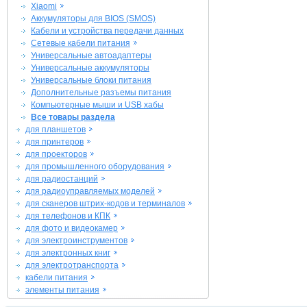
Xiaomi
Аккумуляторы для BIOS (SMOS)
Кабели и устройства передачи данных
Сетевые кабели питания
Универсальные автоадаптеры
Универсальные аккумуляторы
Универсальные блоки питания
Дополнительные разъемы питания
Компьютерные мыши и USB хабы
Все товары раздела
для планшетов
для принтеров
для проекторов
для промышленного оборудования
для радиостанций
для радиоуправляемых моделей
для сканеров штрих-кодов и терминалов
для телефонов и КПК
для фото и видеокамер
для электроинструментов
для электронных книг
для электротранспорта
кабели питания
элементы питания