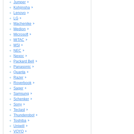
Jumper
Kohjinsha
Lenovo
LG
Machenike
Medion
Microsoft
MiTAC
MSI
NEC
Nexoc
Packard Bell
Panasonic
Quanta
Razer
Roverbook
Sager
Samsung
Schenker
Sony
Teclast
Thunderobot
Toshiba
Uniwill
VOYO