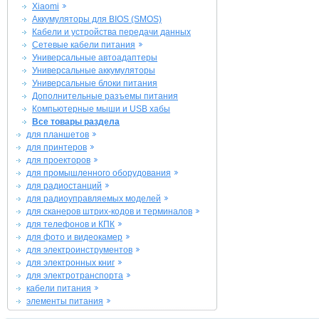
Xiaomi
Аккумуляторы для BIOS (SMOS)
Кабели и устройства передачи данных
Сетевые кабели питания
Универсальные автоадаптеры
Универсальные аккумуляторы
Универсальные блоки питания
Дополнительные разъемы питания
Компьютерные мыши и USB хабы
Все товары раздела
для планшетов
для принтеров
для проекторов
для промышленного оборудования
для радиостанций
для радиоуправляемых моделей
для сканеров штрих-кодов и терминалов
для телефонов и КПК
для фото и видеокамер
для электроинструментов
для электронных книг
для электротранспорта
кабели питания
элементы питания