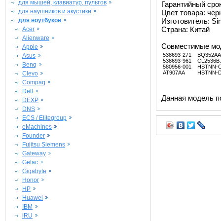
для мышей, клавиатур, пультов
Гарантийный срок 
для наушников и акустики
Цвет товара: че
для ноутбуков
Изготовитель: Si
Страна: Китай
Acer
Alienware
Совместимые мо
Apple
538693-271
BQ352AA
Asus
538693-961
CL2536B
Benq
580956-001
HSTNN-
AT907AA
HSTNN-
Clevo
Compaq
Dell
Данная модель п
DEXP
DNS
ECS / Elitegroup
eMachines
Founder
Fujitsu Siemens
Gateway
Getac
Gigabyte
Honor
HP
Huawei
IBM
iRU