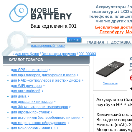
Аккумуляторы / 
клавиатуры / LCD 
телефонов, планшет
многих других э
Ваш код клиента 001
Бесплатная доста
Петербургу, Мо
ГЛАВНАЯ
ДОСТАВКА 
расширенный поиск
/
для ноутбуков
/
Все товары раздела
/
001.90303
КАТАЛОГ ТОВАРОВ
для GPS-навигаторов
к
для mp3 плееров, диктофонов и часов
6
для RAID-контроллеров и жестких дисков
Увеличить
для WiFi роутеров
Н
для автомобилей
для дома
Аккумулятор (ба
для домашних питомцев
ноутбука HP Pro
для ЖК мониторов и телевизоров
для игровых приставок
Химический соста
для источников бесперебойного питания
Выходное напряже
для медицинского оборудования
Емкость (mAh): 2
для моноблоков и мини ПК
Мощность аккуму