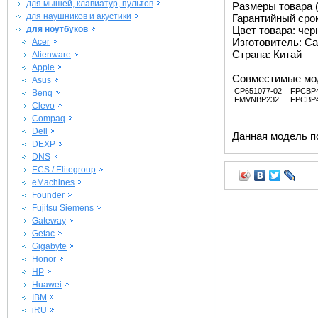
для мышей, клавиатур, пультов
Размеры товара (м
для наушников и акустики
Гарантийный срок 
для ноутбуков
Цвет товара: че
Изготовитель: Ca
Acer
Страна: Китай
Alienware
Apple
Совместимые мо
Asus
CP651077-02
FPCBP
Benq
FMVNBP232
FPCBP
Clevo
Compaq
Dell
Данная модель п
DEXP
DNS
ECS / Elitegroup
eMachines
Founder
Fujitsu Siemens
Gateway
Getac
Gigabyte
Honor
HP
Huawei
IBM
iRU