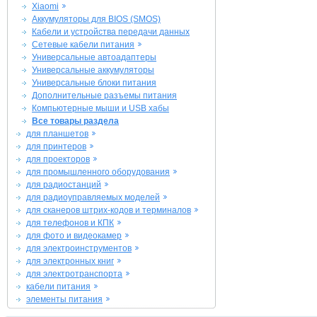
Xiaomi
Аккумуляторы для BIOS (SMOS)
Кабели и устройства передачи данных
Сетевые кабели питания
Универсальные автоадаптеры
Универсальные аккумуляторы
Универсальные блоки питания
Дополнительные разъемы питания
Компьютерные мыши и USB хабы
Все товары раздела
для планшетов
для принтеров
для проекторов
для промышленного оборудования
для радиостанций
для радиоуправляемых моделей
для сканеров штрих-кодов и терминалов
для телефонов и КПК
для фото и видеокамер
для электроинструментов
для электронных книг
для электротранспорта
кабели питания
элементы питания