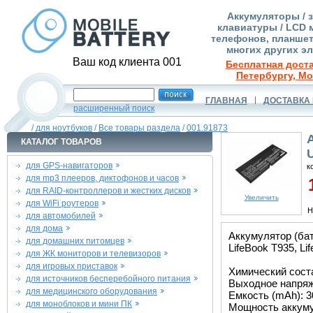
Аккумуляторы / 
клавиатуры / LCD 
телефонов, планшет
многих других э
Ваш код клиента 001
Бесплатная доста
Петербургу, Мо
ГЛАВНАЯ
ДОСТАВКА 
расширенный поиск
/
для ноутбуков
/
Все товары раздела
/
001.91873
КАТАЛОГ ТОВАРОВ
для GPS-навигаторов
к
для mp3 плееров, диктофонов и часов
1
для RAID-контроллеров и жестких дисков
Увеличить
для WiFi роутеров
Н
для автомобилей
для дома
Аккумулятор (ба
для домашних питомцев
LifeBook T935, Li
для ЖК мониторов и телевизоров
для игровых приставок
Химический состав
для источников бесперебойного питания
Выходное напряже
для медицинского оборудования
Емкость (mAh): 3
для моноблоков и мини ПК
Мощность аккуму