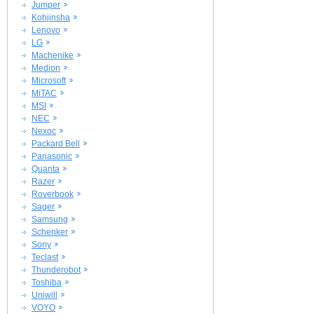
Jumper
Kohjinsha
Lenovo
LG
Machenike
Medion
Microsoft
MiTAC
MSI
NEC
Nexoc
Packard Bell
Panasonic
Quanta
Razer
Roverbook
Sager
Samsung
Schenker
Sony
Teclast
Thunderobot
Toshiba
Uniwill
VOYO