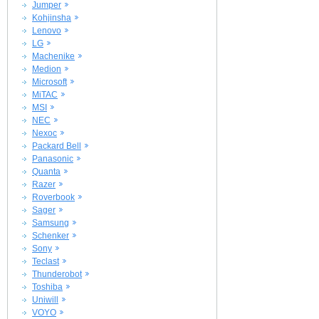
Jumper
Kohjinsha
Lenovo
LG
Machenike
Medion
Microsoft
MiTAC
MSI
NEC
Nexoc
Packard Bell
Panasonic
Quanta
Razer
Roverbook
Sager
Samsung
Schenker
Sony
Teclast
Thunderobot
Toshiba
Uniwill
VOYO