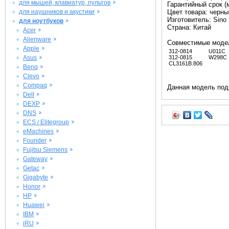
для мышей, клавиатур, пультов
Гарантийный срок (м
для наушников и акустики
Цвет товара: черны
Изготовитель: Sino
для ноутбуков
Страна: Китай
Acer
Alienware
Совместимые моде
Apple
312-0814
U011C
Asus
312-0815
W298C
CL3161B.806
Benq
Clevo
Compaq
Данная модель под
Dell
DEXP
DNS
ECS / Elitegroup
eMachines
Founder
Fujitsu Siemens
Gateway
Getac
Gigabyte
Honor
HP
Huawei
IBM
iRU