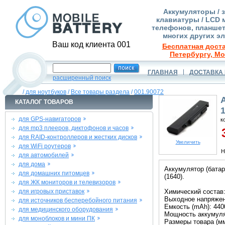
Аккумуляторы / 
клавиатуры / LCD 
телефонов, планшет
многих других э
Ваш код клиента 001
Бесплатная доста
Петербургу, Мо
ГЛАВНАЯ
ДОСТАВКА 
расширенный поиск
/
для ноутбуков
/
Все товары раздела
/
001.90072
КАТАЛОГ ТОВАРОВ
для GPS-навигаторов
к
для mp3 плееров, диктофонов и часов
3
для RAID-контроллеров и жестких дисков
Увеличить
для WiFi роутеров
Н
для автомобилей
для дома
Аккумулятор (батар
для домашних питомцев
(1640).
для ЖК мониторов и телевизоров
для игровых приставок
Химический состав: 
Выходное напряжени
для источников бесперебойного питания
Емкость (mAh): 440
для медицинского оборудования
Мощность аккумуля
для моноблоков и мини ПК
Размеры товара (мм)