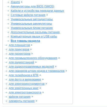
Xiaomi
Аккумуляторы для BIOS (SMOS)
Кабели и устройства передачи данных
Сетевые кабели питания
Универсальные автоадаптеры
Универсальные аккумуляторы
Универсальные блоки питания
Дополнительные разъемы питания
Компьютерные мыши и USB хабы
Все товары раздела
для планшетов
для принтеров
для проекторов
для промышленного оборудования
для радиостанций
для радиоуправляемых моделей
для сканеров штрих-кодов и терминалов
для телефонов и КПК
для фото и видеокамер
для электроинструментов
для электронных книг
для электротранспорта
кабели питания
элементы питания