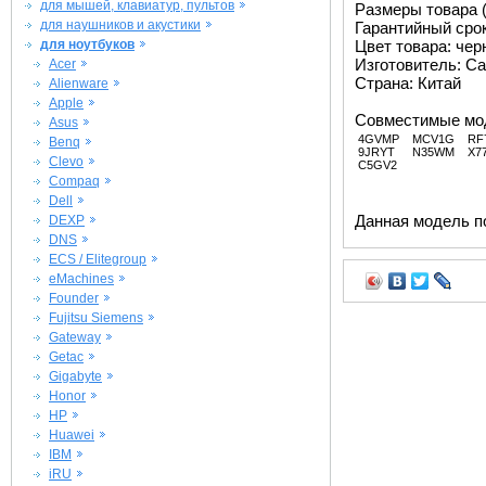
для мышей, клавиатур, пультов
Размеры товара (м
для наушников и акустики
Гарантийный срок 
для ноутбуков
Цвет товара: че
Изготовитель: Ca
Acer
Страна: Китай
Alienware
Apple
Совместимые мо
Asus
4GVMP
MCV1G
RF
Benq
9JRYT
N35WM
X7
Clevo
C5GV2
Compaq
Dell
Данная модель п
DEXP
DNS
ECS / Elitegroup
eMachines
Founder
Fujitsu Siemens
Gateway
Getac
Gigabyte
Honor
HP
Huawei
IBM
iRU