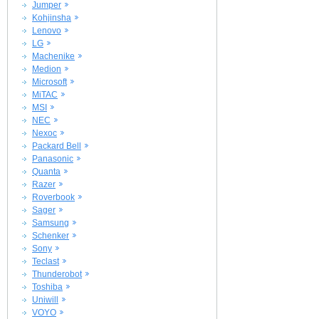
Jumper
Kohjinsha
Lenovo
LG
Machenike
Medion
Microsoft
MiTAC
MSI
NEC
Nexoc
Packard Bell
Panasonic
Quanta
Razer
Roverbook
Sager
Samsung
Schenker
Sony
Teclast
Thunderobot
Toshiba
Uniwill
VOYO