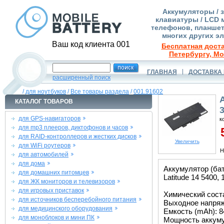
Аккумуляторы / 
клавиатуры / LCD 
телефонов, планшет
многих других э
Ваш код клиента 001
Бесплатная доста
Петербургу, Мо
ГЛАВНАЯ
ДОСТАВКА 
расширенный поиск
/
для ноутбуков
/
Все товары раздела
/
001.91602
КАТАЛОГ ТОВАРОВ
для GPS-навигаторов
к
для mp3 плееров, диктофонов и часов
5
для RAID-контроллеров и жестких дисков
Увеличить
для WiFi роутеров
Н
для автомобилей
для дома
Аккумулятор (бат
для домашних питомцев
Latitude 14 5400, 
для ЖК мониторов и телевизоров
для игровых приставок
Химический состав
для источников бесперебойного питания
Выходное напряже
для медицинского оборудования
Емкость (mAh): 8
для моноблоков и мини ПК
Мощность аккуму