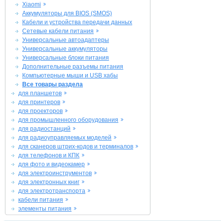
Xiaomi
Аккумуляторы для BIOS (SMOS)
Кабели и устройства передачи данных
Сетевые кабели питания
Универсальные автоадаптеры
Универсальные аккумуляторы
Универсальные блоки питания
Дополнительные разъемы питания
Компьютерные мыши и USB хабы
Все товары раздела
для планшетов
для принтеров
для проекторов
для промышленного оборудования
для радиостанций
для радиоуправляемых моделей
для сканеров штрих-кодов и терминалов
для телефонов и КПК
для фото и видеокамер
для электроинструментов
для электронных книг
для электротранспорта
кабели питания
элементы питания