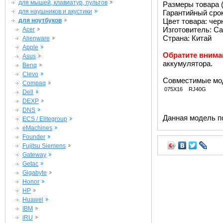
для мышей, клавиатур, пультов
Размеры товара (м
для наушников и акустики
Гарантийный срок 
для ноутбуков
Цвет товара: че
Изготовитель: Ca
Acer
Страна: Китай
Alienware
Apple
Обратите внима
Asus
аккумулятора.
Benq
Clevo
Совместимые мо
Compaq
075X16
RJ40G
Dell
DEXP
DNS
Данная модель п
ECS / Elitegroup
eMachines
Founder
Fujitsu Siemens
Gateway
Getac
Gigabyte
Honor
HP
Huawei
IBM
iRU