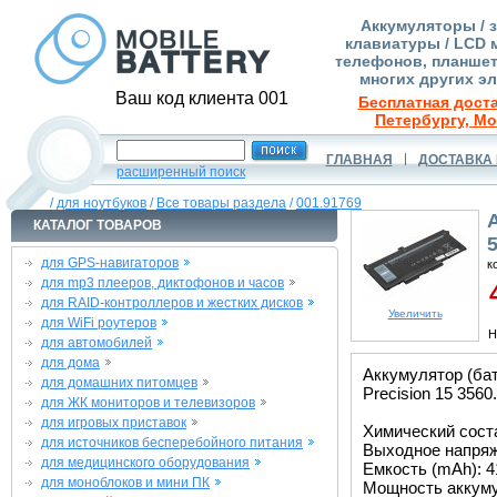
Аккумуляторы / 
клавиатуры / LCD 
телефонов, планшет
многих других э
Ваш код клиента 001
Бесплатная доста
Петербургу, Мо
ГЛАВНАЯ
ДОСТАВКА 
расширенный поиск
/
для ноутбуков
/
Все товары раздела
/
001.91769
КАТАЛОГ ТОВАРОВ
для GPS-навигаторов
к
для mp3 плееров, диктофонов и часов
4
для RAID-контроллеров и жестких дисков
Увеличить
для WiFi роутеров
Н
для автомобилей
для дома
Аккумулятор (бат
для домашних питомцев
Precision 15 3560.
для ЖК мониторов и телевизоров
для игровых приставок
Химический соста
для источников бесперебойного питания
Выходное напряже
для медицинского оборудования
Емкость (mAh): 4
для моноблоков и мини ПК
Мощность аккуму