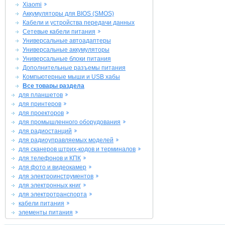
Xiaomi
Аккумуляторы для BIOS (SMOS)
Кабели и устройства передачи данных
Сетевые кабели питания
Универсальные автоадаптеры
Универсальные аккумуляторы
Универсальные блоки питания
Дополнительные разъемы питания
Компьютерные мыши и USB хабы
Все товары раздела
для планшетов
для принтеров
для проекторов
для промышленного оборудования
для радиостанций
для радиоуправляемых моделей
для сканеров штрих-кодов и терминалов
для телефонов и КПК
для фото и видеокамер
для электроинструментов
для электронных книг
для электротранспорта
кабели питания
элементы питания