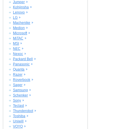
Jumper
Kohjinsha
Lenovo
LG
Machenike
Medion
Microsoft
MiTAC
MSI
NEC
Nexoc
Packard Bell
Panasonic
Quanta
Razer
Roverbook
Sager
Samsung
Schenker
Sony
Teclast
Thunderobot
Toshiba
Uniwill
VOYO