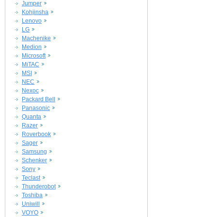
Jumper
Kohjinsha
Lenovo
LG
Machenike
Medion
Microsoft
MiTAC
MSI
NEC
Nexoc
Packard Bell
Panasonic
Quanta
Razer
Roverbook
Sager
Samsung
Schenker
Sony
Teclast
Thunderobot
Toshiba
Uniwill
VOYO