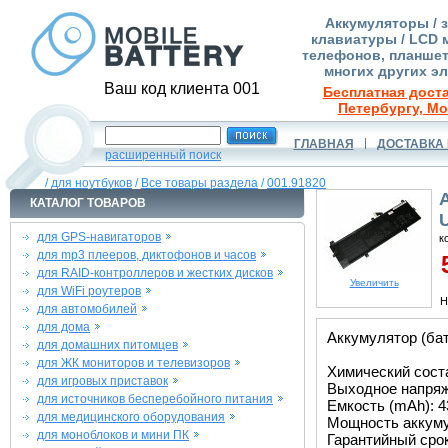
Аккумуляторы / 
клавиатуры / LCD 
телефонов, планшет
многих других э
Ваш код клиента 001
Бесплатная доста
Петербургу, Мо
ГЛАВНАЯ
ДОСТАВКА 
расширенный поиск
/
для ноутбуков
/
Все товары раздела
/
001.91820
КАТАЛОГ ТОВАРОВ
для GPS-навигаторов
к
для mp3 плееров, диктофонов и часов
5
для RAID-контроллеров и жестких дисков
Увеличить
для WiFi роутеров
Н
для автомобилей
для дома
Аккумулятор (ба
для домашних питомцев
для ЖК мониторов и телевизоров
Химический соста
для игровых приставок
Выходное напряже
для источников бесперебойного питания
Емкость (mAh): 4
для медицинского оборудования
Мощность аккуму
для моноблоков и мини ПК
Гарантийный срок 