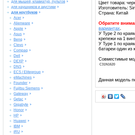
для мышей, клавиатур, пультов
Цвет товара: че
для наушников и акустики
Изготовитель: Si
для ноутбуков
Страна: Китай
Acer
Обратите внима
Alienware
вариантах
.
Apple
У Type 2 по края
Asus
крепежи на 1 винт
Benq
У Type 1 по краям
Clevo
батареи один из 
Compaq
Dell
Совместимые мо
DEXP
C31N1620
DNS
ECS / Elitegroup
eMachines
Данная модель п
Founder
Fujitsu Siemens
Gateway
Getac
Gigabyte
Honor
HP
Huawei
IBM
iRU