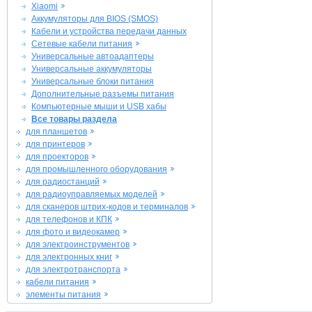
Xiaomi
Аккумуляторы для BIOS (SMOS)
Кабели и устройства передачи данных
Сетевые кабели питания
Универсальные автоадаптеры
Универсальные аккумуляторы
Универсальные блоки питания
Дополнительные разъемы питания
Компьютерные мыши и USB хабы
Все товары раздела
для планшетов
для принтеров
для проекторов
для промышленного оборудования
для радиостанций
для радиоуправляемых моделей
для сканеров штрих-кодов и терминалов
для телефонов и КПК
для фото и видеокамер
для электроинструментов
для электронных книг
для электротранспорта
кабели питания
элементы питания