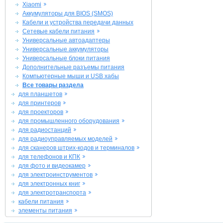
Xiaomi
Аккумуляторы для BIOS (SMOS)
Кабели и устройства передачи данных
Сетевые кабели питания
Универсальные автоадаптеры
Универсальные аккумуляторы
Универсальные блоки питания
Дополнительные разъемы питания
Компьютерные мыши и USB хабы
Все товары раздела
для планшетов
для принтеров
для проекторов
для промышленного оборудования
для радиостанций
для радиоуправляемых моделей
для сканеров штрих-кодов и терминалов
для телефонов и КПК
для фото и видеокамер
для электроинструментов
для электронных книг
для электротранспорта
кабели питания
элементы питания