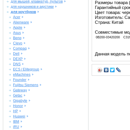
для мышей, клавиатур, пультов
Размеры товара (м
для наушников и акустики
Гарантийный срок 
для ноутбуков
Цвет товара: че
Изготовитель: Ca
Acer
Страна: Китай
Alienware
Apple
Совместимые мо
Asus
0B200-03420200
C31
Benq
Clevo
Compaq
Данная модель п
Dell
DEXP
DNS
ECS / Elitegroup
eMachines
Founder
Fujitsu Siemens
Gateway
Getac
Gigabyte
Honor
HP
Huawei
IBM
iRU