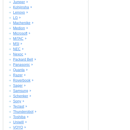
Jumper
Kohjinsha
Lenovo
LG
Machenike
Medion
Microsoft
MiTAC
MSI
NEC
Nexoc
Packard Bell
Panasonic
Quanta
Razer
Roverbook
Sager
Samsung
Schenker
Sony
Teclast
Thunderobot
Toshiba
Uniwill
VOYO