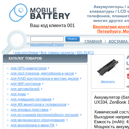
Аккумуляторы / 
клавиатуры / LCD 
телефонов, планшет
многих других э
Ваш код клиента 001
Бесплатная доста
Петербургу, Мо
ГЛАВНАЯ
ДОСТАВКА 
расширенный поиск
/
для ноутбуков
/
Все товары раздела
/
001.91872
КАТАЛОГ ТОВАРОВ
для GPS-навигаторов
к
для mp3 плееров, диктофонов и часов
5
для RAID-контроллеров и жестких дисков
Увеличить
для WiFi роутеров
Н
для автомобилей
для дома
Аккумулятор (ба
для домашних питомцев
UX334, ZenBook 
для ЖК мониторов и телевизоров
для игровых приставок
Химический соста
для источников бесперебойного питания
Выходное напряже
для медицинского оборудования
Емкость (mAh): 4
для моноблоков и мини ПК
Мощность аккуму