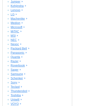
Jumper
Kohjinsha
Lenovo
LG
Machenike
Medion
Microsoft
MiTAC
MSI
NEC
Nexoc
Packard Bell
Panasonic
Quanta
Razer
Roverbook
Sager
Samsung
Schenker
Sony
Teclast
Thunderobot
Toshiba
Uniwill
VOYO