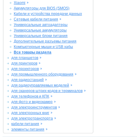
Xiaomi
Аккумуляторы для BIOS (SMOS)
Кабели и устройства передачи данных
Сетевые кабели питания
Универсальные автоадаптеры
Универсальные аккумуляторы
Универсальные блоки питания
Дополнительные разъемы питания
Компьютерные мыши и USB хабы
Все товары раздела
для планшетов
для принтеров
для проекторов
для промышленного оборудования
для радиостанций
для радиоуправляемых моделей
для сканеров штрих-кодов и терминалов
для телефонов и КПК
для фото и видеокамер
для электроинструментов
для электронных книг
для электротранспорта
кабели питания
элементы питания