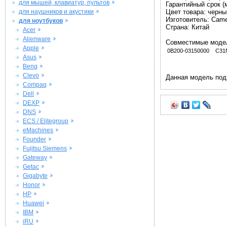
для мышей, клавиатур, пультов
Гарантийный срок (м
для наушников и акустики
Цвет товара: черны
Изготовитель: Came
для ноутбуков
Страна: Китай
Acer
Alienware
Совместимые моде
Apple
0B200-03150000
C31
Asus
Benq
Clevo
Данная модель под
Compaq
Dell
DEXP
DNS
ECS / Elitegroup
eMachines
Founder
Fujitsu Siemens
Gateway
Getac
Gigabyte
Honor
HP
Huawei
IBM
iRU