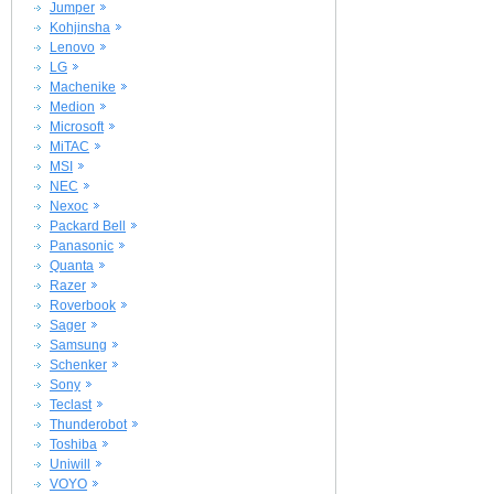
Jumper
Kohjinsha
Lenovo
LG
Machenike
Medion
Microsoft
MiTAC
MSI
NEC
Nexoc
Packard Bell
Panasonic
Quanta
Razer
Roverbook
Sager
Samsung
Schenker
Sony
Teclast
Thunderobot
Toshiba
Uniwill
VOYO