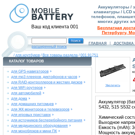
Аккумуляторы / 
клавиатуры / LCD 
телефонов, планшет
многих других э
Ваш код клиента 001
Бесплатная доста
Петербургу, Мо
ГЛАВНАЯ
ДОСТАВКА 
расширенный поиск
/
для ноутбуков
/
Все товары раздела
/
001.91751
КАТАЛОГ ТОВАРОВ
для GPS-навигаторов
к
для mp3 плееров, диктофонов и часов
4
для RAID-контроллеров и жестких дисков
Увеличить
для WiFi роутеров
Н
для автомобилей
для дома
Аккумулятор (ба
для домашних питомцев
S432, S15 S532 с
для ЖК мониторов и телевизоров
для игровых приставок
Химический соста
для источников бесперебойного питания
Выходное напряже
для медицинского оборудования
Емкость (mAh): 3
для моноблоков и мини ПК
Мощность аккуму