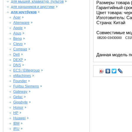
для мышей, клавиатур, пультов
Размеры товара (м
для наушников и акустики
Гарантийный срок 
для ноутбуков
Цвет товара: че
Изготовитель: Ca
Acer
Страна: Китай
Alienware
Apple
Совместимые мо
Asus
0B200-03430000
C31
Benq
Clevo
Compaq
Данная модель п
Dell
DEXP
DNS
ECS / Elitegroup
eMachines
Founder
Fujitsu Siemens
Gateway
Getac
Gigabyte
Honor
HP
Huawei
IBM
iRU