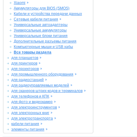
Xiaomi
Аккумуляторы для BIOS (SMOS)
Кабели и устройства передачи данных
Сетевые кабели питания
Универсальные автоадаптеры
Универсальные аккумуляторы
Универсальные блоки питания
Дополнительные разъемы питания
Компьютерные мыши и USB хабы
Все товары раздела
для планшетов
для принтеров
для проекторов
для промышленного оборудования
для радиостанций
для радиоуправляемых моделей
для сканеров штрих-кодов и терминалов
для телефонов и КПК
для фото и видеокамер
для электроинструментов
для электронных книг
для электротранспорта
кабели питания
элементы питания