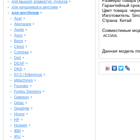
Размеры товара (м
для мышей, клавиатур, пультов
Гарантийный срок 
для наушников и акустики
Цвет товара: чер
для ноутбуков
Изготовитель: Sin
Acer
Страна: Китай
Alienware
Apple
Совместимые мод
Asus
AC13A3L
Benq
Clevo
Данная модель по
Compaq
Dell
DEXP
DNS
ECS / Elitegroup
eMachines
Founder
Fujitsu Siemens
Gateway
Getac
Gigabyte
Honor
HP
Huawei
IBM
iRU