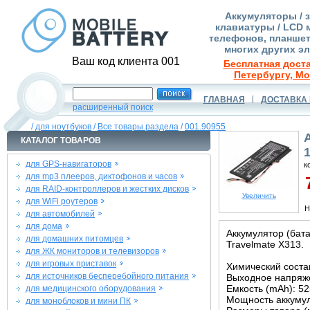
Аккумуляторы / 
клавиатуры / LCD 
телефонов, планшет
многих других э
Ваш код клиента 001
Бесплатная доста
Петербургу, Мо
ГЛАВНАЯ
ДОСТАВКА 
расширенный поиск
/
для ноутбуков
/
Все товары раздела
/
001.90955
КАТАЛОГ ТОВАРОВ
для GPS-навигаторов
к
для mp3 плееров, диктофонов и часов
7
для RAID-контроллеров и жестких дисков
Увеличить
для WiFi роутеров
Н
для автомобилей
для дома
Аккумулятор (бата
для домашних питомцев
Travelmate X313.
для ЖК мониторов и телевизоров
для игровых приставок
Химический состав
для источников бесперебойного питания
Выходное напряже
Емкость (mAh): 5
для медицинского оборудования
Мощность аккумул
для моноблоков и мини ПК