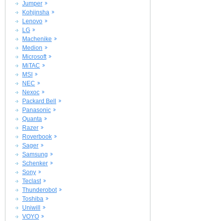
Jumper
Kohjinsha
Lenovo
LG
Machenike
Medion
Microsoft
MiTAC
MSI
NEC
Nexoc
Packard Bell
Panasonic
Quanta
Razer
Roverbook
Sager
Samsung
Schenker
Sony
Teclast
Thunderobot
Toshiba
Uniwill
VOYO