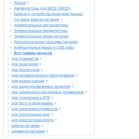
Xiaomi
Аккумуляторы для BIOS (SMOS)
Кабели и устройства передачи данных
Сетевые кабели питания
Универсальные автоадаптеры
Универсальные аккумуляторы
Универсальные блоки питания
Дополнительные разъемы питания
Компьютерные мыши и USB хабы
Все товары раздела
для планшетов
для принтеров
для проекторов
для промышленного оборудования
для радиостанций
для радиоуправляемых моделей
для сканеров штрих-кодов и терминалов
для телефонов и КПК
для фото и видеокамер
для электроинструментов
для электронных книг
для электротранспорта
кабели питания
элементы питания