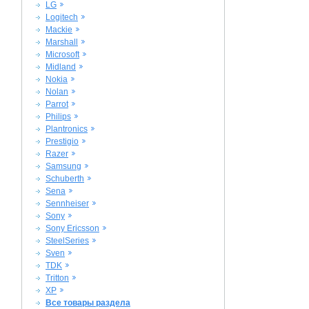
LG
Logitech
Mackie
Marshall
Microsoft
Midland
Nokia
Nolan
Parrot
Philips
Plantronics
Prestigio
Razer
Samsung
Schuberth
Sena
Sennheiser
Sony
Sony Ericsson
SteelSeries
Sven
TDK
Tritton
XP
Все товары раздела