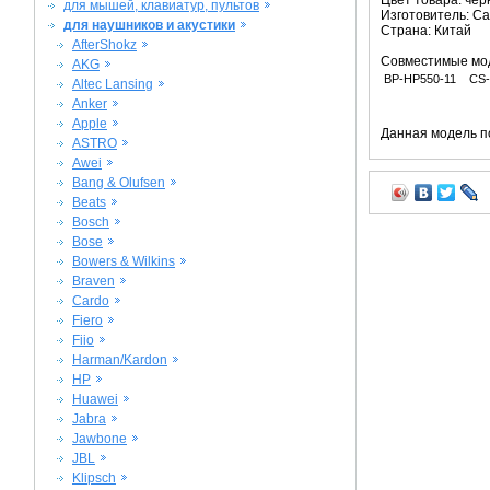
Цвет товара: че
для мышей, клавиатур, пультов
Изготовитель: C
для наушников и акустики
Страна: Китай
AfterShokz
Совместимые мо
AKG
BP-HP550-11
CS
Altec Lansing
Anker
Apple
Данная модель п
ASTRO
Awei
Bang & Olufsen
Beats
Bosch
Bose
Bowers & Wilkins
Braven
Cardo
Fiero
Fiio
Harman/Kardon
HP
Huawei
Jabra
Jawbone
JBL
Klipsch