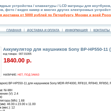
ядные устройства / клавиатуры / LCD матрицы для ноутбуков
в, фото / видео камер и многих других электронных устройст
я доставка от 5000 рублей по Петербургу, Москве и всей Росс
ГЛАВНАЯ
ДОСТАВКА И ОПЛАТА
ИНФОРМАЦИЯ
КОНТАКТЫ
Аккумулятор для наушников Sony BP-HP550-11 
код товара : 007.01005
1840.00 р.
НАЛИЧИЕ:
НЕТ, ПОД ЗАКАЗ
тарея) BP-HP550-11 для наушников Sony MDR-RF4000, RF810, RF840, RF850, 
в: Ni-MH
ние (V): 2.4
00
ятора (Wh): 1.68
м): 46.00 x 23.00 x 11.00
 (мес.): 12