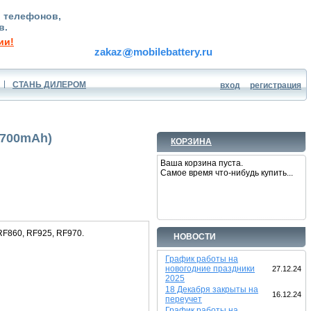
, телефонов,
в.
ии!
zakaz
mobilebattery.ru
СТАНЬ ДИЛЕРОМ
вход
регистрация
(700mAh)
КОРЗИНА
Ваша корзина пуста.
Самое время что-нибудь купить...
RF860, RF925, RF970.
НОВОСТИ
График работы на
новогодние праздники
27.12.24
2025
18 Декабря закрыты на
16.12.24
переучет
График работы на