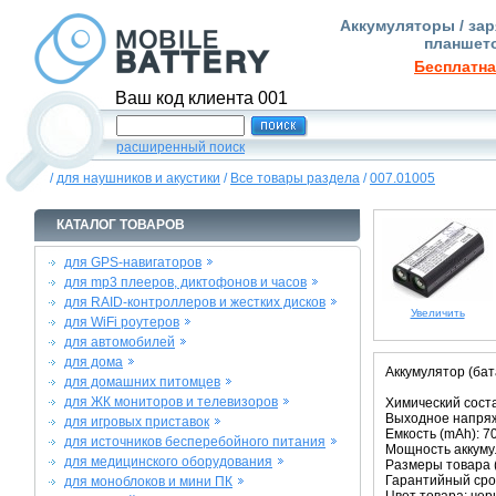
Аккумуляторы / зар
планшето
Бесплатна
Ваш код клиента 001
расширенный поиск
/
для наушников и акустики
/
Все товары раздела
/
007.01005
КАТАЛОГ ТОВАРОВ
для GPS-навигаторов
для mp3 плееров, диктофонов и часов
для RAID-контроллеров и жестких дисков
Увеличить
для WiFi роутеров
для автомобилей
для дома
Аккумулятор (ба
для домашних питомцев
для ЖК мониторов и телевизоров
Химический соста
Выходное напряже
для игровых приставок
Емкость (mAh): 7
для источников бесперебойного питания
Мощность аккумул
для медицинского оборудования
Размеры товара (м
Гарантийный срок
для моноблоков и мини ПК