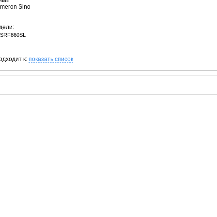
рный
ameron Sino
дели:
-SRF860SL
одходит к:
показать список