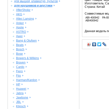
Цвет товара: че
для мышей, клавиатур, пультов
Изготовитель: C
для наушников и акустики
Страна: Китай
AfterShokz
Совместимые мо
AKG
ABI-400942
PA-B
Altec Lansing
ABI400942
Anker
Apple
Данная модель п
ASTRO
Awei
Bang & Olufsen
Beats
Bosch
Bose
Bowers & Wilkins
Braven
Cardo
Fiero
Fiio
Harman/Kardon
HP
Huawei
Jabra
Jawbone
JBL
Klipsch