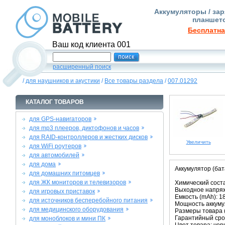
Аккумуляторы / зар
планшето
Бесплатна
Ваш код клиента 001
расширенный поиск
/
для наушников и акустики
/
Все товары раздела
/
007.01292
КАТАЛОГ ТОВАРОВ
для GPS-навигаторов
для mp3 плееров, диктофонов и часов
для RAID-контроллеров и жестких дисков
Увеличить
для WiFi роутеров
для автомобилей
для дома
Аккумулятор (бат
для домашних питомцев
для ЖК мониторов и телевизоров
Химический соста
Выходное напряже
для игровых приставок
Емкость (mAh): 1
для источников бесперебойного питания
Мощность аккумул
для медицинского оборудования
Размеры товара (м
Гарантийный срок
для моноблоков и мини ПК