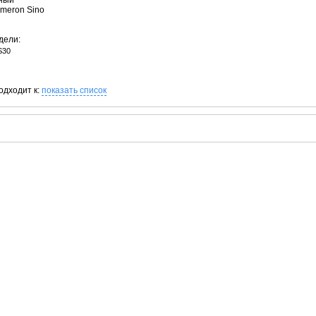
рный
ameron Sino
дели:
S30
одходит к:
показать список