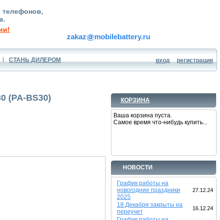
, телефонов,
в.
ии!
zakaz
mobilebattery.ru
СТАНЬ ДИЛЕРОМ
вход
регистрация
0 (PA-BS30)
КОРЗИНА
Ваша корзина пуста.
Самое время что-нибудь купить...
НОВОСТИ
График работы на
новогодние праздники
27.12.24
2025
18 Декабря закрыты на
16.12.24
переучет
График работы на