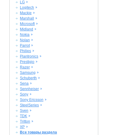
LG
Logitech
Mackie
Marshall
Microsoft
Midland
Nokia
Nolan
Parrot
Philips
Plantronics
Prestigio
Razer
Samsung
Schuberth
Sena
Sennheiser
Sony
Sony Ericsson
SteelSeries
Sven
TDK
Tritton
XP
Все товары раздела