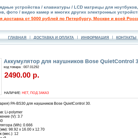
ядные устройства / клавиатуры / LCD матрицы для ноутбуков
в, фото / видео камер и многих других электронных устройст
я доставка от 5000 рублей по Петербургу, Москве и всей Росс
ГЛАВНАЯ
ДОСТАВКА И ОПЛАТА
ИНФОРМАЦИЯ
КОНТАКТЫ
Аккумулятор для наушников Bose QuietControl 3
код товара : 007.01292
2490.00 р.
НАЛИЧИЕ:
НЕТ, ПОД ЗАКАЗ
арея) PA-BS30 для наушников Bose QuietControl 30.
в: Li-polymer
ние (V): 3.7
80
ятора (Wh): 0.666
м): 98.92 x 16.00 x 12.70
 (мес.): 12