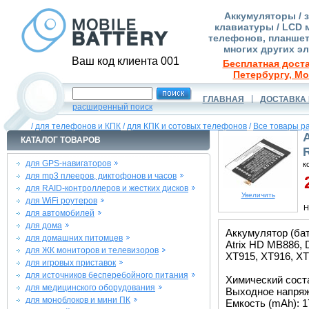
Аккумуляторы / 
клавиатуры / LCD 
телефонов, планшет
многих других э
Ваш код клиента 001
Бесплатная доста
Петербургу, Мо
ГЛАВНАЯ
ДОСТАВКА 
расширенный поиск
/
для телефонов и КПК
/
для КПК и сотовых телефонов
/
Все товары р
КАТАЛОГ ТОВАРОВ
для GPS-навигаторов
к
для mp3 плееров, диктофонов и часов
2
для RAID-контроллеров и жестких дисков
Увеличить
для WiFi роутеров
Н
для автомобилей
для дома
Аккумулятор (бат
для домашних питомцев
Atrix HD MB886,
для ЖК мониторов и телевизоров
XT915, XT916, XT
для игровых приставок
для источников бесперебойного питания
Химический соста
для медицинского оборудования
Выходное напряже
для моноблоков и мини ПК
Емкость (mAh): 1