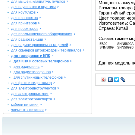
для мышей, клавиатур, пультов
Мощность аккуму
для наушников и акустики
Размеры товара (м
для ноутбуков
Гарантийный срок 
Цвет товара: че
для планшетов
Изготовитель: Ca
для принтеров
Страна: Китай
для проекторов
для промышленного оборудования
Совместимые мо
для радиостанций
EB20
SNN5899A
для радиоуправляемых моделей
SNN5899
SNN5899B
для сканеров штрих-кодов и терминалов
для телефонов и КПК
для КПК и сотовых телефонов
Данная модель п
для радионянь
для радиотелефонов
для спутниковых телефонов
для фото и видеокамер
для электроинструментов
для электронных книг
для электротранспорта
кабели питания
элементы питания