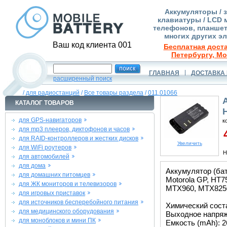
Аккумуляторы / 
клавиатуры / LCD 
телефонов, планшет
многих других э
Ваш код клиента 001
Бесплатная доста
Петербургу, Мо
ГЛАВНАЯ
ДОСТАВКА 
расширенный поиск
/
для радиостанций
/
Все товары раздела
/
011.01066
КАТАЛОГ ТОВАРОВ
для GPS-навигаторов
к
для mp3 плееров, диктофонов и часов
4
для RAID-контроллеров и жестких дисков
Увеличить
для WiFi роутеров
Н
для автомобилей
для дома
Аккумулятор (ба
для домашних питомцев
Motorola GP, HT
для ЖК мониторов и телевизоров
MTX960, MTX8250
для игровых приставок
для источников бесперебойного питания
Химический состав
для медицинского оборудования
Выходное напряже
для моноблоков и мини ПК
Емкость (mAh): 2