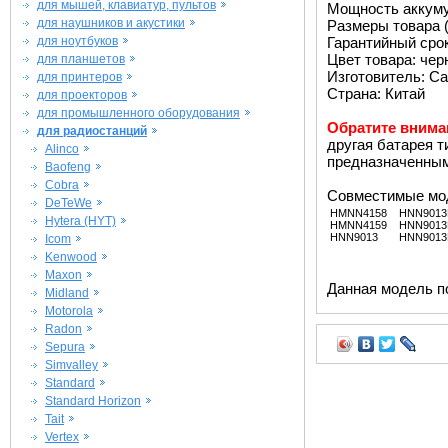
для мышей, клавиатур, пультов
Мощность аккуму
для наушников и акустики
Размеры товара (м
для ноутбуков
Гарантийный срок 
Цвет товара: че
для планшетов
Изготовитель: Ca
для принтеров
Страна: Китай
для проекторов
для промышленного оборудования
Обратите внима
для радиостанций
другая батарея т
Alinco
предназначенным 
Baofeng
Cobra
Совместимые мо
DeTeWe
HMNN4158
HNN9013
Hytera (HYT)
HMNN4159
HNN9013
HNN9013
HNN901
Icom
Kenwood
Maxon
Данная модель п
Midland
Motorola
Radon
Sepura
Simvalley
Standard
Standard Horizon
Tait
Vertex