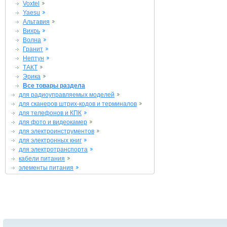
Voxtel
Yaesu
Альтавия
Вихрь
Волна
Гранит
Нептун
ТАКТ
Эрика
Все товары раздела
для радиоуправляемых моделей
для сканеров штрих-кодов и терминалов
для телефонов и КПК
для фото и видеокамер
для электроинструментов
для электронных книг
для электротранспорта
кабели питания
элементы питания