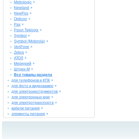
Metrologic
Newland
NewPos
Opticon
Pax
Psion Teklogix
Symbol
Symbol (Motorola)
VeriFone
Zebra
АТОЛ
Меркурий
Штрих-М
Все товары раздела
для телефонов и КПК
для фото и видеокамер
для электроинструментов
для электронных книг
для электротранспорта
кабели питания
элементы питания