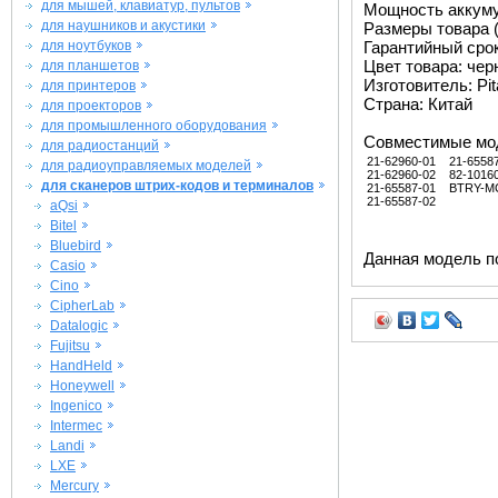
для мышей, клавиатур, пультов
Мощность аккуму
для наушников и акустики
Размеры товара (м
для ноутбуков
Гарантийный срок 
Цвет товара: че
для планшетов
Изготовитель: Pit
для принтеров
Страна: Китай
для проекторов
для промышленного оборудования
Совместимые мо
для радиостанций
21-62960-01
21-6558
для радиоуправляемых моделей
21-62960-02
82-1016
для сканеров штрих-кодов и терминалов
21-65587-01
BTRY-M
21-65587-02
aQsi
Bitel
Bluebird
Данная модель п
Casio
Cino
CipherLab
Datalogic
Fujitsu
HandHeld
Honeywell
Ingenico
Intermec
Landi
LXE
Mercury