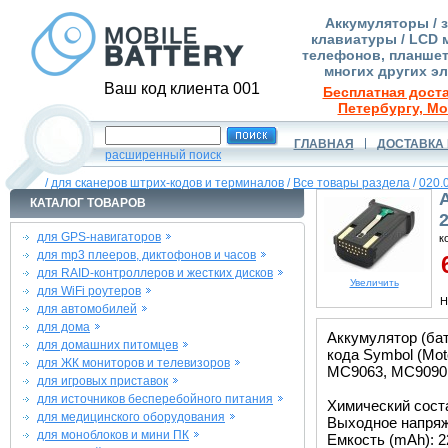
Аккумуляторы / 
клавиатуры / LCD 
телефонов, планшет
многих других э
Ваш код клиента 001
Бесплатная доста
Петербургу, Мо
ГЛАВНАЯ
ДОСТАВКА 
расширенный поиск
/
для сканеров штрих-кодов и терминалов
/
Все товары раздела
/
020.
КАТАЛОГ ТОВАРОВ
2
для GPS-навигаторов
к
для mp3 плееров, диктофонов и часов
6
для RAID-контроллеров и жестких дисков
Увеличить
для WiFi роутеров
Н
для автомобилей
для дома
Аккумулятор (бат
для домашних питомцев
кода Symbol (Mo
для ЖК мониторов и телевизоров
MC9063, MC9090,
для игровых приставок
для источников бесперебойного питания
Химический состав
для медицинского оборудования
Выходное напряже
для моноблоков и мини ПК
Емкость (mAh): 2