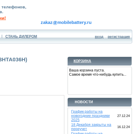
, телефонов,
в.
ии!
zakaz
mobilebattery.ru
СТАНЬ ДИЛЕРОМ
вход
регистрация
G3HTA036H)
КОРЗИНА
Ваша корзина пуста.
Самое время что-нибудь купить...
НОВОСТИ
График работы на
новогодние праздники
27.12.24
2025
18 Декабря закрыты на
16.12.24
переучет
График работы на