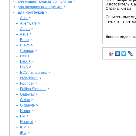
Цвет товара: че
для мышей, клавиатур, пультов
Изготовитель: C
для наушников и акустики
Страна: Китай
для ноутбуков
Совместимые мо
Acer
DYNK01
G3HTA0
Alienware
Apple
Asus
Данная модель п
Benq
Clevo
Compaq
Dell
DEXP
DNS
ECS / Elitegroup
eMachines
Founder
Fujitsu Siemens
Gateway
Getac
Gigabyte
Honor
HP
Huawei
IBM
iRU