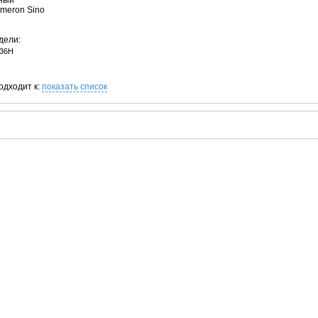
рный
ameron Sino
дели:
36H
одходит к:
показать список