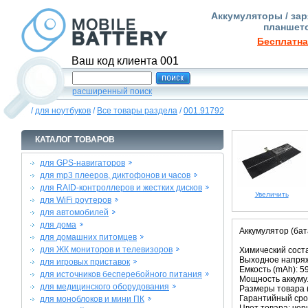
Аккумуляторы / зар
планшето
Бесплатна
Ваш код клиента 001
расширенный поиск
/
для ноутбуков
/
Все товары раздела
/
001.91792
КАТАЛОГ ТОВАРОВ
для GPS-навигаторов
для mp3 плееров, диктофонов и часов
для RAID-контроллеров и жестких дисков
Увеличить
для WiFi роутеров
для автомобилей
для дома
Аккумулятор (бат
для домашних питомцев
для ЖК мониторов и телевизоров
Химический соста
Выходное напряже
для игровых приставок
Емкость (mAh): 5
для источников бесперебойного питания
Мощность аккумул
для медицинского оборудования
Размеры товара (м
Гарантийный срок
для моноблоков и мини ПК