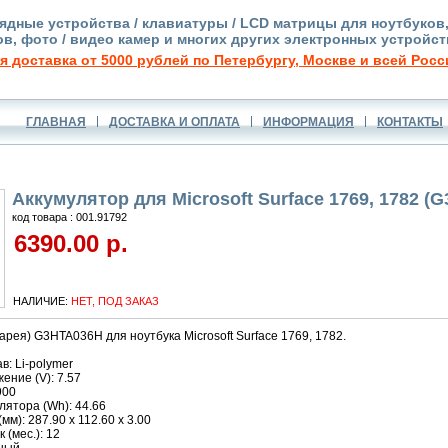
ядные устройства / клавиатуры / LCD матрицы для ноутбуков
в, фото / видео камер и многих других электронных устройст
я доставка от 5000 рублей по Петербургу, Москве и всей Росс
ГЛАВНАЯ
ДОСТАВКА И ОПЛАТА
ИНФОРМАЦИЯ
КОНТАКТЫ
Аккумулятор для Microsoft Surface 1769, 1782 (
код товара : 001.91792
6390.00 р.
НАЛИЧИЕ:
НЕТ, ПОД ЗАКАЗ
арея) G3HTA036H для ноутбука Microsoft Surface 1769, 1782.
в: Li-polymer
ние (V): 7.57
900
ятора (Wh): 44.66
м): 287.90 x 112.60 x 3.00
 (мес.): 12