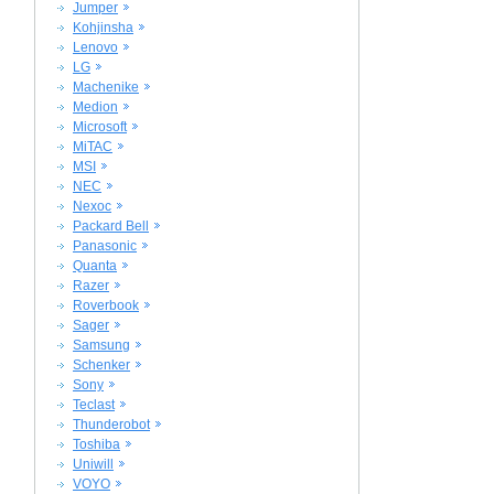
Jumper
Kohjinsha
Lenovo
LG
Machenike
Medion
Microsoft
MiTAC
MSI
NEC
Nexoc
Packard Bell
Panasonic
Quanta
Razer
Roverbook
Sager
Samsung
Schenker
Sony
Teclast
Thunderobot
Toshiba
Uniwill
VOYO