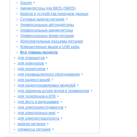
Xiaomi
Аккумуляторы для BIOS (SMOS)
Кабели и устройства передачи данных
Сетевые кабели питания
Универсальные автоадаптеры
Универсальные аккумуляторы
Универсальные блоки питания
Дополнительные разъемы питания
Компьютерные мыши и USB хабы
Все товары раздела
для планшетов
для принтеров
для проекторов
для промышленного оборудования
для радиостанций
для радиоуправляемых моделей
для сканеров штрих-кодов и терминалов
для телефонов и КПК
для фото и видеокамер
для электроинструментов
для электронных книг
для электротранспорта
кабели питания
элементы питания