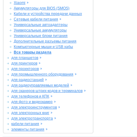
Xiaomi
Аккумуляторы для BIOS (SMOS)
Кабели и устройства передачи данных
Сетевые кабели питания
Универсальные автоадаптеры
Универсальные аккумуляторы
Универсальные блоки питания
Дополнительные разъемы питания
Компьютерные мыши и USB хабы
Все товары раздела
для планшетов
для принтеров
для проекторов
для промышленного оборудования
для радиостанций
для радиоуправляемых моделей
для сканеров штрих-кодов и терминалов
для телефонов и КПК
для фото и видеокамер
для электроинструментов
для электронных книг
для электротранспорта
кабели питания
элементы питания