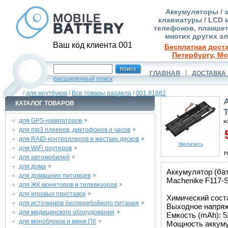
Аккумуляторы / 
клавиатуры / LCD 
телефонов, планшет
многих других э
Ваш код клиента 001
Бесплатная доста
Петербургу, Мо
ГЛАВНАЯ
ДОСТАВКА 
расширенный поиск
/
для ноутбуков
/
Все товары раздела
/
001.91682
КАТАЛОГ ТОВАРОВ
для GPS-навигаторов
к
для mp3 плееров, диктофонов и часов
5
для RAID-контроллеров и жестких дисков
Увеличить
для WiFi роутеров
Н
для автомобилей
для дома
Аккумулятор (бат
для домашних питомцев
Machenike F117-S
для ЖК мониторов и телевизоров
для игровых приставок
Химический состав
для источников бесперебойного питания
Выходное напряже
для медицинского оборудования
Емкость (mAh): 5
для моноблоков и мини ПК
Мощность аккуму