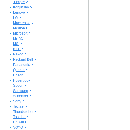
Jumper
Kohjinsha
Lenovo
LG
Machenike
Medion
Microsoft
MiTAC
MSI
NEC
Nexoc
Packard Bell
Panasonic
Quanta
Razer
Roverbook
Sager
Samsung
Schenker
Sony
Teclast
Thunderobot
Toshiba
Uniwill
VOYO