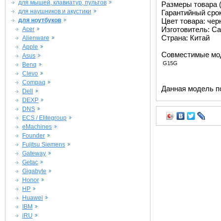
для мышей, клавиатур, пультов
Размеры товара (м
для наушников и акустики
Гарантийный срок 
для ноутбуков
Цвет товара: че
Изготовитель: Ca
Acer
Страна: Китай
Alienware
Apple
Совместимые мо
Asus
G15G
Benq
Clevo
Compaq
Данная модель п
Dell
DEXP
DNS
ECS / Elitegroup
eMachines
Founder
Fujitsu Siemens
Gateway
Getac
Gigabyte
Honor
HP
Huawei
IBM
iRU