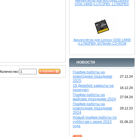
Аккумулятор для ноутбука Lenovo
V330 14IKB (L17C2PB1, L17M2PB1)
Аккумулятор для Lenovo V330-14IKB
(L17M2PB5) 5078mAh CD-ROM
НОВОСТИ
Количество:
График работы на
новогодние праздники
27.12.24
2025
18 Декабря закрыты на
16.12.24
переучет
График работы на
27.04.24
майские праздники 2024
График работы на
новогодние праздники
29.12.23
2024
Новый график работы по
субботам с июня 2023
01.06.23
года