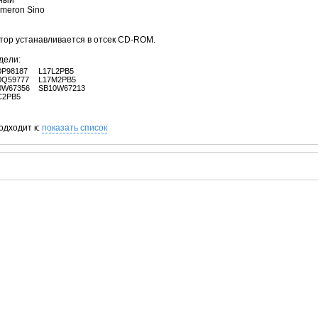
рный
ameron Sino
тор устанавливается в отсек CD-ROM.
дели:
0P98187
L17L2PB5
0Q59777
L17M2PB5
0W67356
SB10W67213
C2PB5
одходит к:
показать список