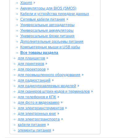
Xiaomi
Аккумуляторы для BIOS (SMOS)
Кабели и устройства передачи данных
Сетевые кабели питания
Универсальные автоадаптеры
Универсальные аккумуляторы
Универсальные блоки питания
Дополнительные разъемы питания
Компьютерные мыши и USB хабы
Все товары раздела
для планшетов
для принтеров
для проекторов
для промышленного оборудования
для радиостанций
для радиоуправляемых моделей
для сканеров штрих-кодов и терминалов
для телефонов и КПК
для фото и видеокамер
для электроинструментов
для электронных книг
для электротранспорта
кабели питания
элементы питания