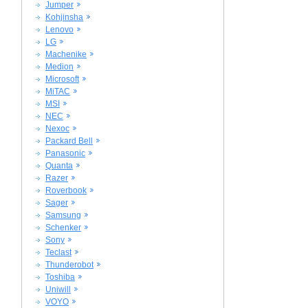
Jumper
Kohjinsha
Lenovo
LG
Machenike
Medion
Microsoft
MiTAC
MSI
NEC
Nexoc
Packard Bell
Panasonic
Quanta
Razer
Roverbook
Sager
Samsung
Schenker
Sony
Teclast
Thunderobot
Toshiba
Uniwill
VOYO