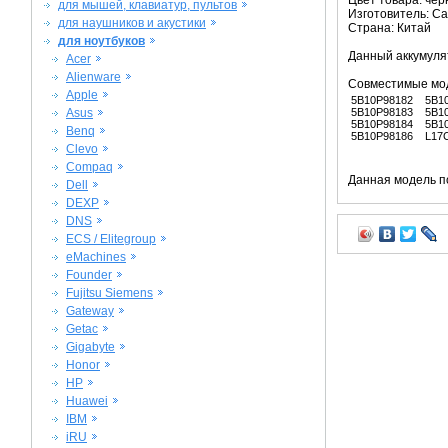
Цвет товара: че
для мышей, клавиатур, пультов
Изготовитель: C
для наушников и акустики
Страна: Китай
для ноутбуков
Данный аккумуля
Acer
Alienware
Совместимые мо
Apple
5B10P98182
5B1
Asus
5B10P98183
5B1
5B10P98184
5B1
Benq
5B10P98186
L17
Clevo
Compaq
Данная модель п
Dell
DEXP
DNS
ECS / Elitegroup
eMachines
Founder
Fujitsu Siemens
Gateway
Getac
Gigabyte
Honor
HP
Huawei
IBM
iRU