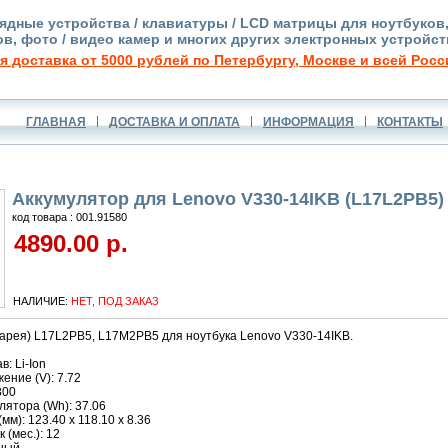
ядные устройства / клавиатуры / LCD матрицы для ноутбуков
в, фото / видео камер и многих других электронных устройст
я доставка от 5000 рублей по Петербургу, Москве и всей Росс
ГЛАВНАЯ
ДОСТАВКА И ОПЛАТА
ИНФОРМАЦИЯ
КОНТАКТЫ
Аккумулятор для Lenovo V330-14IKB (L17L2PB5
код товара : 001.91580
4890.00 р.
НАЛИЧИЕ:
НЕТ, ПОД ЗАКАЗ
тарея) L17L2PB5, L17M2PB5 для ноутбука Lenovo V330-14IKB.
: Li-Ion
ние (V): 7.72
800
ятора (Wh): 37.06
м): 123.40 x 118.10 x 8.36
 (мес.): 12