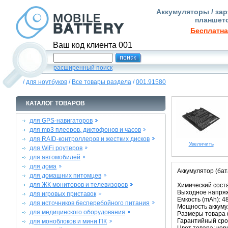
Аккумуляторы / зар
планшето
Бесплатна
Ваш код клиента 001
расширенный поиск
/
для ноутбуков
/
Все товары раздела
/
001.91580
КАТАЛОГ ТОВАРОВ
для GPS-навигаторов
для mp3 плееров, диктофонов и часов
для RAID-контроллеров и жестких дисков
Увеличить
для WiFi роутеров
для автомобилей
для дома
Аккумулятор (ба
для домашних питомцев
для ЖК мониторов и телевизоров
Химический состав
Выходное напряже
для игровых приставок
Емкость (mAh): 4
для источников бесперебойного питания
Мощность аккумул
для медицинского оборудования
Размеры товара (м
Гарантийный срок
для моноблоков и мини ПК