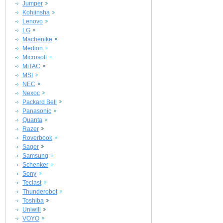
Jumper
Kohjinsha
Lenovo
LG
Machenike
Medion
Microsoft
MiTAC
MSI
NEC
Nexoc
Packard Bell
Panasonic
Quanta
Razer
Roverbook
Sager
Samsung
Schenker
Sony
Teclast
Thunderobot
Toshiba
Uniwill
VOYO