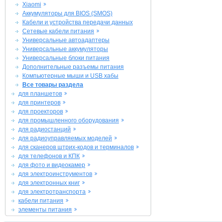
Xiaomi
Аккумуляторы для BIOS (SMOS)
Кабели и устройства передачи данных
Сетевые кабели питания
Универсальные автоадаптеры
Универсальные аккумуляторы
Универсальные блоки питания
Дополнительные разъемы питания
Компьютерные мыши и USB хабы
Все товары раздела
для планшетов
для принтеров
для проекторов
для промышленного оборудования
для радиостанций
для радиоуправляемых моделей
для сканеров штрих-кодов и терминалов
для телефонов и КПК
для фото и видеокамер
для электроинструментов
для электронных книг
для электротранспорта
кабели питания
элементы питания