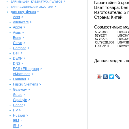
для мышей, клавиатур, пультов
Гарантийный срок 
для наушников и акустики
Цвет товара: бе
для ноутбуков
Изготовитель: Si
Страна: Китай
Acer
Alienware
Совместимые мо
Apple
55Y9383
L09C3B
Asus
57Y6274
L09C6Y
Benq
57Y6276
L09C6Y
CL7932B.806
L09M3B
Clevo
L09C3B11
L09M6Y
Compaq
Dell
DEXP
Данная модель п
DNS
ECS / Elitegroup
eMachines
Founder
Fujitsu Siemens
Gateway
Getac
Gigabyte
Honor
HP
Huawei
IBM
iRU