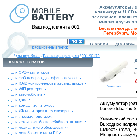
Аккумуляторы / 
клавиатуры / LCD 
телефонов, планшет
многих других э
Ваш код клиента 001
Бесплатная доста
Петербургу, Мо
ГЛАВНАЯ
ДОСТАВКА 
расширенный поиск
/
для ноутбуков
/
Все товары раздела
/
001.90179
КАТАЛОГ ТОВАРОВ
для GPS-навигаторов
к
для mp3 плееров, диктофонов и часов
4
для RAID-контроллеров и жестких дисков
Увеличить
для WiFi роутеров
Н
для автомобилей
для дома
Аккумулятор (ба
для домашних питомцев
Lenovo IdeaPad S
для ЖК мониторов и телевизоров
для игровых приставок
Химический состав
для источников бесперебойного питания
Выходное напряже
для медицинского оборудования
Емкость (mAh): 4
для моноблоков и мини ПК
Мощность аккуму