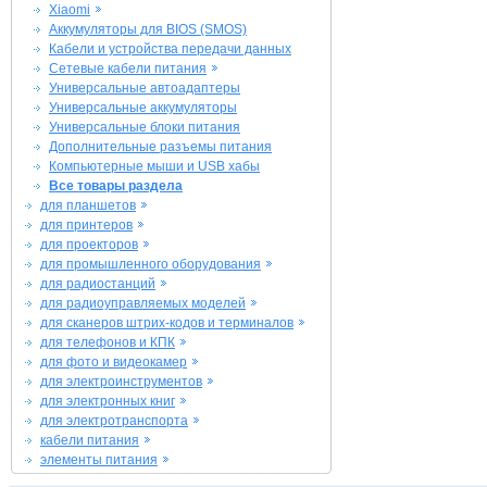
Xiaomi
Аккумуляторы для BIOS (SMOS)
Кабели и устройства передачи данных
Сетевые кабели питания
Универсальные автоадаптеры
Универсальные аккумуляторы
Универсальные блоки питания
Дополнительные разъемы питания
Компьютерные мыши и USB хабы
Все товары раздела
для планшетов
для принтеров
для проекторов
для промышленного оборудования
для радиостанций
для радиоуправляемых моделей
для сканеров штрих-кодов и терминалов
для телефонов и КПК
для фото и видеокамер
для электроинструментов
для электронных книг
для электротранспорта
кабели питания
элементы питания