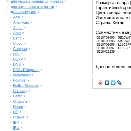
для мышей, клавиатур, пультов
Размеры товара (м
для наушников и акустики
Гарантийный срок 
для ноутбуков
Цвет товара: че
Изготовитель: Si
Acer
Страна: Китай
Alienware
Apple
Совместимые мо
Asus
5B10T09093
5B10W6
Benq
5B10T09095
5B10W6
Clevo
5B10T09096
L18C3P
5B10T09097
L18C3P
Compaq
5B10V25239
Dell
DEXP
DNS
Данная модель п
ECS / Elitegroup
eMachines
Founder
Fujitsu Siemens
Gateway
Getac
Gigabyte
Honor
HP
Huawei
IBM
iRU