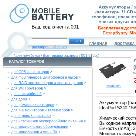
Аккумуляторы / 
клавиатуры / LCD 
телефонов, планшет
многих других э
Ваш код клиента 001
Бесплатная доста
Петербургу, Мо
ГЛАВНАЯ
ДОСТАВКА 
расширенный поиск
/
для ноутбуков
/
Все товары раздела
/
001.91657
КАТАЛОГ ТОВАРОВ
для GPS-навигаторов
к
для mp3 плееров, диктофонов и часов
3
для RAID-контроллеров и жестких дисков
Увеличить
для WiFi роутеров
Н
для автомобилей
для дома
Аккумулятор (ба
для домашних питомцев
IdeaPad S340-15AP
для ЖК мониторов и телевизоров
для игровых приставок
Химический соста
для источников бесперебойного питания
Выходное напряже
для медицинского оборудования
Емкость (mAh): 3
для моноблоков и мини ПК
Мощность аккуму