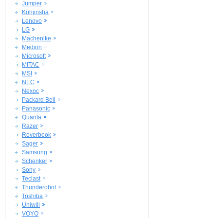
Jumper
Kohjinsha
Lenovo
LG
Machenike
Medion
Microsoft
MiTAC
MSI
NEC
Nexoc
Packard Bell
Panasonic
Quanta
Razer
Roverbook
Sager
Samsung
Schenker
Sony
Teclast
Thunderobot
Toshiba
Uniwill
VOYO