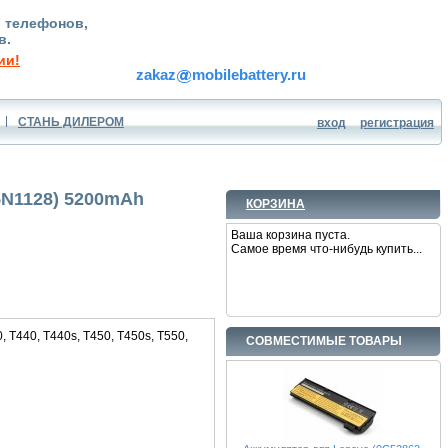
, телефонов,
в.
ии!
zakaz
mobilebattery.ru
СТАНЬ ДИЛЕРОМ
вход
регистрация
5N1128) 5200mAh
КОРЗИНА
Ваша корзина пуста.
Самое время что-нибудь купить...
 T440, T440s, T450, T450s, T550,
СОВМЕСТИМЫЕ ТОВАРЫ