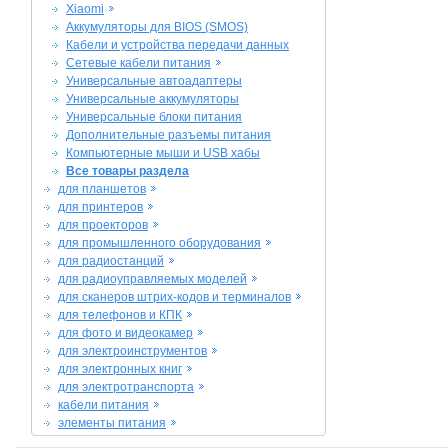
Xiaomi
Аккумуляторы для BIOS (SMOS)
Кабели и устройства передачи данных
Сетевые кабели питания
Универсальные автоадаптеры
Универсальные аккумуляторы
Универсальные блоки питания
Дополнительные разъемы питания
Компьютерные мыши и USB хабы
Все товары раздела
для планшетов
для принтеров
для проекторов
для промышленного оборудования
для радиостанций
для радиоуправляемых моделей
для сканеров штрих-кодов и терминалов
для телефонов и КПК
для фото и видеокамер
для электроинструментов
для электронных книг
для электротранспорта
кабели питания
элементы питания