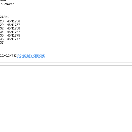
рный
no Power
дели:
28
45N1736
29
45N1737
32
45N1738
34
45N1767
35
45N1775
36
45N1777
37
одходит к:
показать список