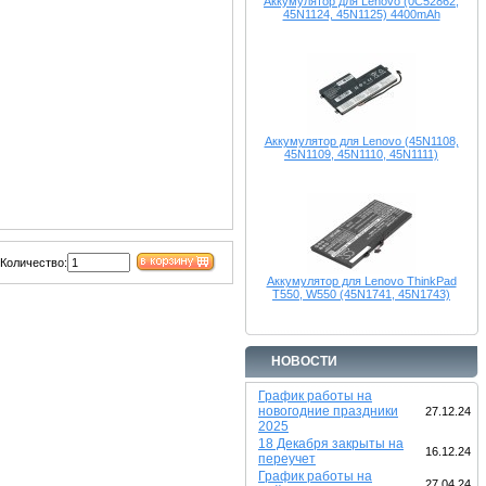
Аккумулятор для Lenovo (0C52862,
45N1124, 45N1125) 4400mAh
Аккумулятор для Lenovo (45N1108,
45N1109, 45N1110, 45N1111)
Количество:
Аккумулятор для Lenovo ThinkPad
T550, W550 (45N1741, 45N1743)
НОВОСТИ
График работы на
новогодние праздники
27.12.24
2025
18 Декабря закрыты на
16.12.24
переучет
График работы на
27.04.24