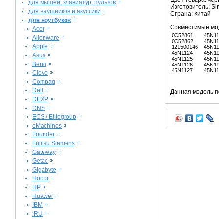
Цвет товара: че
для мышей, клавиатур, пультов
Изготовитель: Si
для наушников и акустики
Страна: Китай
для ноутбуков
Совместимые мо
Acer
0C52861
45N11
Alienware
0C52862
45N11
Apple
121500146
45N11
45N1124
45N11
Asus
45N1125
45N11
Benq
45N1126
45N11
45N1127
45N11
Clevo
Compaq
Dell
Данная модель п
DEXP
DNS
ECS / Elitegroup
eMachines
Founder
Fujitsu Siemens
Gateway
Getac
Gigabyte
Honor
HP
Huawei
IBM
iRU