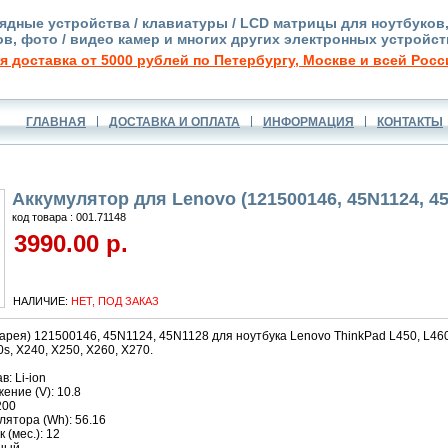
ядные устройства / клавиатуры / LCD матрицы для ноутбуков
в, фото / видео камер и многих других электронных устройст
я доставка от 5000 рублей по Петербургу, Москве и всей Росс
ГЛАВНАЯ
ДОСТАВКА И ОПЛАТА
ИНФОРМАЦИЯ
КОНТАКТЫ
Аккумулятор для Lenovo (121500146, 45N1124, 4
код товара : 001.71148
3990.00 р.
НАЛИЧИЕ:
НЕТ, ПОД ЗАКАЗ
арея) 121500146, 45N1124, 45N1128 для ноутбука Lenovo ThinkPad L450, L460,
s, X240, X250, X260, X270.
: Li-ion
ние (V): 10.8
200
ятора (Wh): 56.16
 (мес.): 12