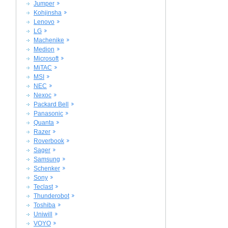
Jumper
Kohjinsha
Lenovo
LG
Machenike
Medion
Microsoft
MiTAC
MSI
NEC
Nexoc
Packard Bell
Panasonic
Quanta
Razer
Roverbook
Sager
Samsung
Schenker
Sony
Teclast
Thunderobot
Toshiba
Uniwill
VOYO