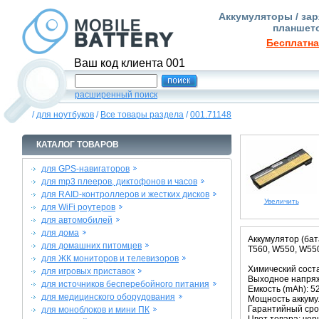
Аккумуляторы / зар
планшето
Бесплатна
Ваш код клиента 001
расширенный поиск
/
для ноутбуков
/
Все товары раздела
/
001.71148
КАТАЛОГ ТОВАРОВ
для GPS-навигаторов
для mp3 плееров, диктофонов и часов
для RAID-контроллеров и жестких дисков
Увеличить
для WiFi роутеров
для автомобилей
для дома
Аккумулятор (бат
для домашних питомцев
T560, W550, W550
для ЖК мониторов и телевизоров
Химический состав
для игровых приставок
Выходное напряже
для источников бесперебойного питания
Емкость (mAh): 5
для медицинского оборудования
Мощность аккумул
Гарантийный срок
для моноблоков и мини ПК