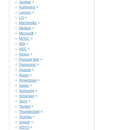
Jumper
Kohjinsha
Lenovo
LG
Machenike
Medion
Microsoft
MiTAC
MSI
NEC
Nexoc
Packard Bell
Panasonic
Quanta
Razer
Roverbook
Sager
Samsung
Schenker
Sony
Teclast
Thunderobot
Toshiba
Uniwill
VOYO