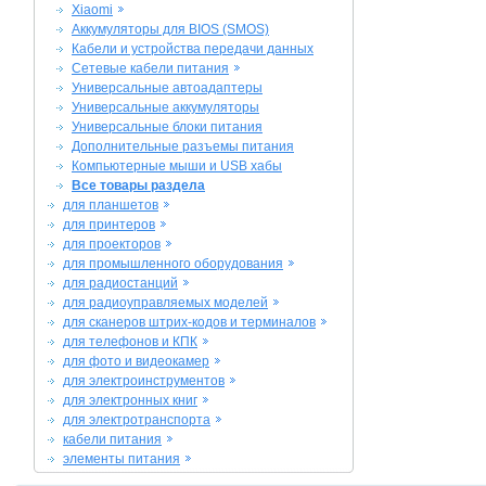
Xiaomi
Аккумуляторы для BIOS (SMOS)
Кабели и устройства передачи данных
Сетевые кабели питания
Универсальные автоадаптеры
Универсальные аккумуляторы
Универсальные блоки питания
Дополнительные разъемы питания
Компьютерные мыши и USB хабы
Все товары раздела
для планшетов
для принтеров
для проекторов
для промышленного оборудования
для радиостанций
для радиоуправляемых моделей
для сканеров штрих-кодов и терминалов
для телефонов и КПК
для фото и видеокамер
для электроинструментов
для электронных книг
для электротранспорта
кабели питания
элементы питания