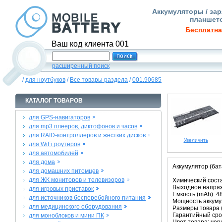
Аккумуляторы / зар
планшето
Бесплатна
Ваш код клиента 001
расширенный поиск
/
для ноутбуков
/
Все товары раздела
/
001.90685
КАТАЛОГ ТОВАРОВ
для GPS-навигаторов
для mp3 плееров, диктофонов и часов
для RAID-контроллеров и жестких дисков
Увеличить
для WiFi роутеров
для автомобилей
для дома
Аккумулятор (ба
для домашних питомцев
для ЖК мониторов и телевизоров
Химический состав
Выходное напряже
для игровых приставок
Емкость (mAh): 4
для источников бесперебойного питания
Мощность аккумул
для медицинского оборудования
Размеры товара (м
Гарантийный срок
для моноблоков и мини ПК