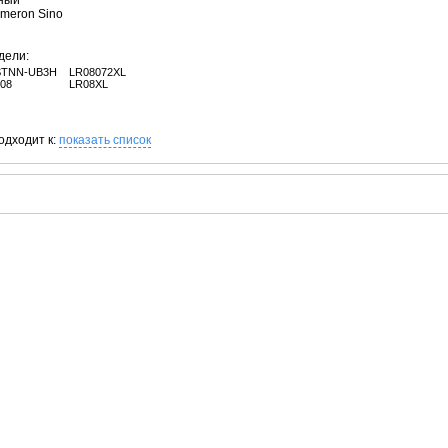
рный
ameron Sino
дели:
STNN-UB3H
LR08072XL
08
LR08XL
одходит к:
показать список