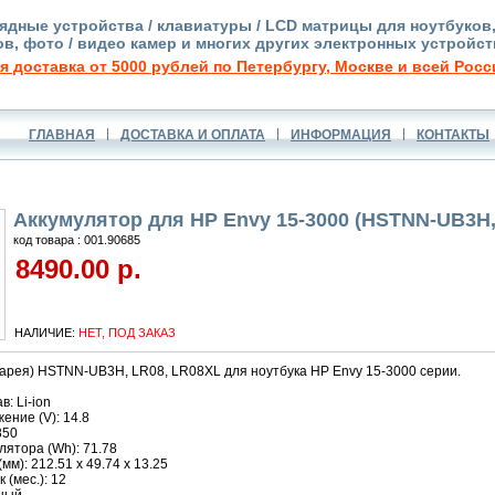
ядные устройства / клавиатуры / LCD матрицы для ноутбуков
в, фото / видео камер и многих других электронных устройст
я доставка от 5000 рублей по Петербургу, Москве и всей Росс
ГЛАВНАЯ
ДОСТАВКА И ОПЛАТА
ИНФОРМАЦИЯ
КОНТАКТЫ
Аккумулятор для HP Envy 15-3000 (HSTNN-UB3H,
код товара : 001.90685
8490.00 р.
НАЛИЧИЕ:
НЕТ, ПОД ЗАКАЗ
тарея) HSTNN-UB3H, LR08, LR08XL для ноутбука HP Envy 15-3000 серии.
: Li-ion
ние (V): 14.8
850
ятора (Wh): 71.78
м): 212.51 x 49.74 x 13.25
 (мес.): 12