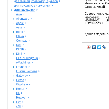
Цвет товара: че
для мышей, клавиатур, пультов
Изготовитель: C
для наушников и акустики
Страна: Китай
для ноутбуков
Совместимые мо
Acer
660002-541
H
Alienware
660152-001
LR
Apple
HSTNN-DB3H
Asus
Benq
Данная модель п
Clevo
Compaq
Dell
DEXP
DNS
ECS / Elitegroup
eMachines
Founder
Fujitsu Siemens
Gateway
Getac
Gigabyte
Honor
HP
Huawei
IBM
iRU