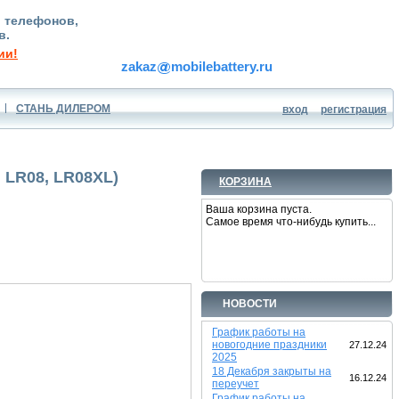
, телефонов,
в.
ии!
zakaz
mobilebattery.ru
СТАНЬ ДИЛЕРОМ
вход
регистрация
 LR08, LR08XL)
КОРЗИНА
Ваша корзина пуста.
Самое время что-нибудь купить...
НОВОСТИ
График работы на
новогодние праздники
27.12.24
2025
18 Декабря закрыты на
16.12.24
переучет
График работы на