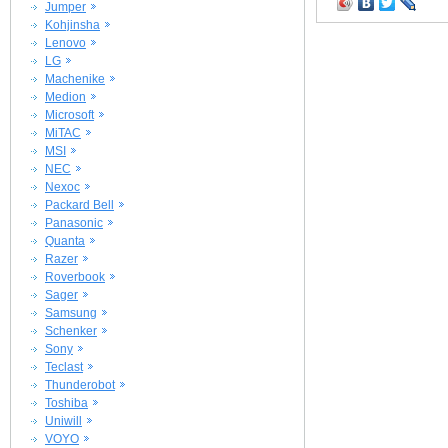
Jumper
Kohjinsha
Lenovo
LG
Machenike
Medion
Microsoft
MiTAC
MSI
NEC
Nexoc
Packard Bell
Panasonic
Quanta
Razer
Roverbook
Sager
Samsung
Schenker
Sony
Teclast
Thunderobot
Toshiba
Uniwill
VOYO