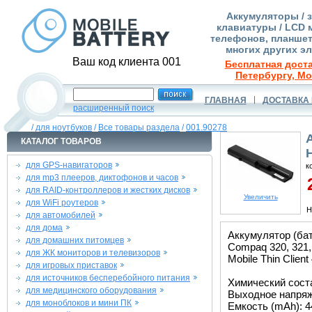
Аккумуляторы / 
клавиатуры / LCD 
телефонов, планшет
многих других э
Ваш код клиента 001
Бесплатная доста
Петербургу, Мо
ГЛАВНАЯ
ДОСТАВКА 
расширенный поиск
/
для ноутбуков
/
Все товары раздела
/
001.90278
КАТАЛОГ ТОВАРОВ
для GPS-навигаторов
к
для mp3 плееров, диктофонов и часов
2
для RAID-контроллеров и жестких дисков
Увеличить
для WiFi роутеров
Н
для автомобилей
для дома
Аккумулятор (ба
для домашних питомцев
Compaq 320, 321, 3
для ЖК мониторов и телевизоров
Mobile Thin Client
для игровых приставок
для источников бесперебойного питания
Химический состав
для медицинского оборудования
Выходное напряже
для моноблоков и мини ПК
Емкость (mAh): 4