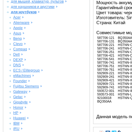
для мышей, клавиатур, пультов
Мощность аккуму
для наушников и акустики
Гарантийный срок 
для ноутбуков
Цвет товара: че
Изготовитель: Si
Acer
Страна: Китай
Alienware
Apple
Совместимые мо
Asus
587706-121
BQ350AA
Benq
587706-131
BQ350AA
Clevo
587706-221
HSTNN-
587706-241
HSTNN-
Compaq
587706-251
HSTNN-
Dell
587706-421
HSTNN-
587706-541
HSTNN-
DEXP
587706-741
HSTNN-I
DNS
587706-751
HSTNN-I
587706-761
HSTNN-I
ECS / Elitegroup
592909-221
HSTNN-I
eMachines
592909-241
HSTNN-I
592909-421
HSTNN-I
Founder
592909-721
HSTNN-I
Fujitsu Siemens
592909-741
HSTNN-I
593572-001
HSTNN-I
Gateway
593573-001
HSTNN-L
Getac
92100018
HSTNN-
BQ350AA
Gigabyte
Honor
HP
Данная модель п
Huawei
IBM
iRU