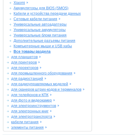
Xiaomi
Аккумуляторы для BIOS (SMOS)
Кабели и устройства передачи данных
Сетевые кабели питания
Универсальные автоадаптеры
Универсальные аккумуляторы
Универсальные блоки питания
Дополнительные разъемы питания
Компьютерные мыши и USB хабы
Все товары раздела
для планшетов
для принтеров
для проекторов
для промышленного оборудования
для радиостанций
для радиоуправляемых моделей
для сканеров штрих-кодов и терминалов
для телефонов и КПК
для фото и видеокамер
для электроинструментов
для электронных книг
для электротранспорта
кабели питания
элементы питания